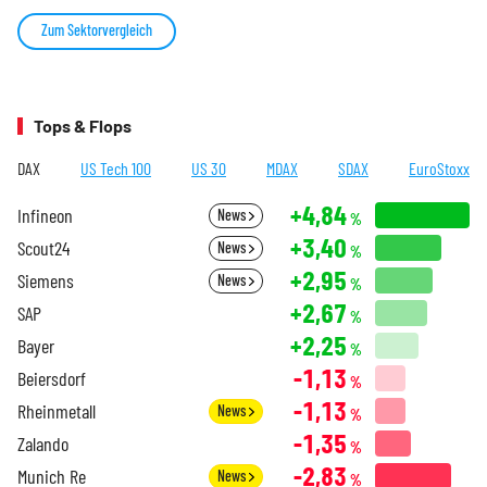
Zum Sektorvergleich
Tops & Flops
DAX
US Tech 100
US 30
MDAX
SDAX
EuroStoxx
+4,84
Infineon
News
%
+3,40
Scout24
News
%
+2,95
Siemens
News
%
+2,67
SAP
%
+2,25
Bayer
%
-1,13
Beiersdorf
%
-1,13
Rheinmetall
News
%
-1,35
Zalando
%
-2,83
Munich Re
News
%