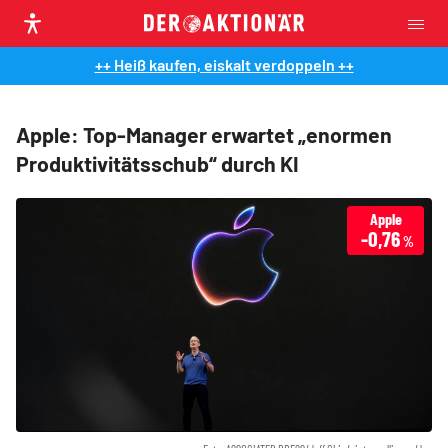
++ Heiß kaufen, eiskalt verdoppeln ++
Apple: Top-Manager erwartet „enormen
Produktivitätsschub“ durch KI
Apple
-0,76
%