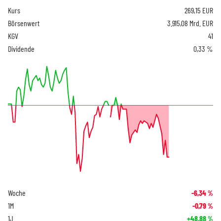
Kurs
269,15
EUR
Börsenwert
3.915,08 Mrd. EUR
KGV
41
Dividende
0,33 %
Woche
-6,34
%
1M
-0,79
%
1J
+48,88
%