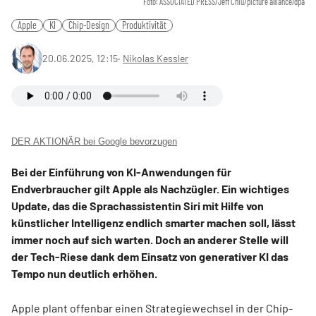
Foto: ASSOCIATED PRESS/Jeff Chiu/picture alliance/dpa
Apple
KI
Chip-Design
Produktivität
20.06.2025, 12:15
‧
Nikolas Kessler
DER AKTIONÄR bei Google bevorzugen
Bei der Einführung von KI-Anwendungen für
Endverbraucher gilt Apple als Nachzügler. Ein wichtiges
Update, das die Sprachassistentin Siri mit Hilfe von
künstlicher Intelligenz endlich smarter machen soll, lässt
immer noch auf sich warten. Doch an anderer Stelle will
der Tech-Riese dank dem Einsatz von generativer KI das
Tempo nun deutlich erhöhen.
Apple plant offenbar einen Strategiewechsel in der Chip-