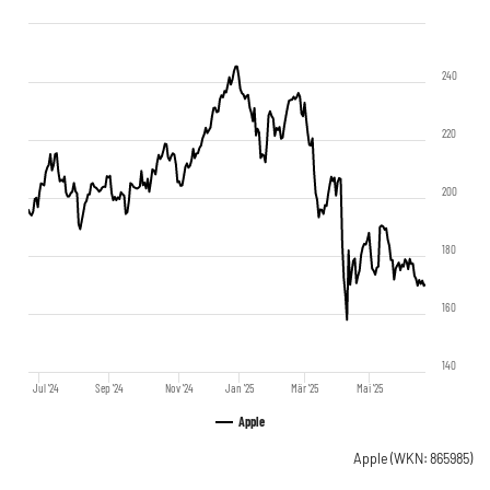
240
220
200
180
160
140
Jul '24
Sep '24
Nov '24
Jan '25
Mär '25
Mai '25
Apple
Apple
(WKN: 865985)