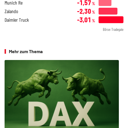
-1,57
Munich Re
%
-2,30
Zalando
%
-3,01
Daimler Truck
%
Börse: Tradegate
Mehr zum Thema