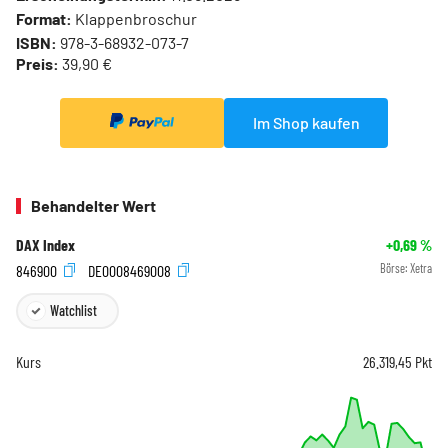
Format:
Klappenbroschur
ISBN:
978-3-68932-073-7
Preis:
39,90 €
Im Shop kaufen
Behandelter Wert
DAX Index
+0,69
%
846900
DE0008469008
Börse:
Xetra
Watchlist
Kurs
26.319,45
Pkt