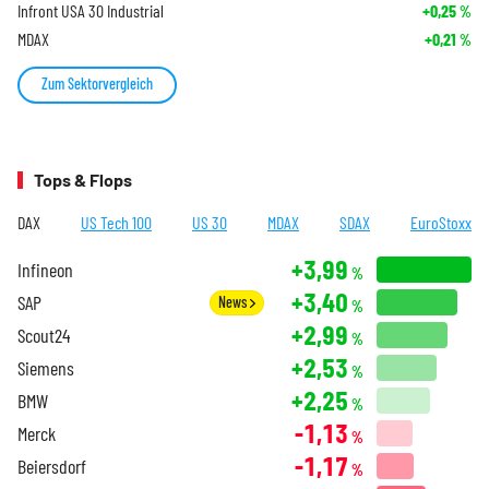
Infront USA 30 Industrial
+0,25
%
MDAX
+0,21
%
Zum Sektorvergleich
Tops & Flops
DAX
US Tech 100
US 30
MDAX
SDAX
EuroStoxx
+3,99
Infineon
%
+3,40
SAP
News
%
+2,99
Scout24
%
+2,53
Siemens
%
+2,25
BMW
%
-1,13
Merck
%
-1,17
Beiersdorf
%