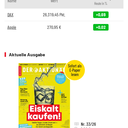
Name
Wert
Heute in %
DAX
26.319,45
Pkt.
+0,69
Apple
270,95
€
+0,02
Aktuelle Ausgabe
Nr. 33/26