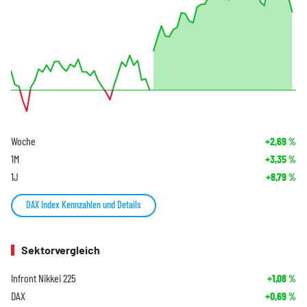
Woche
+2,69
%
1M
+3,35
%
1J
+8,79
%
DAX Index Kennzahlen und Details
Sektorvergleich
Infront Nikkei 225
+1,08
%
DAX
+0,69
%