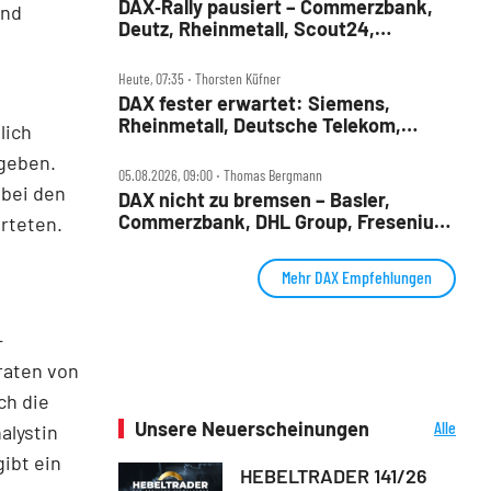
DAX‑Rally pausiert – Commerzbank,
und
Deutz, Rheinmetall, Scout24,
n
Siemens, SUSS, United Internet im
Check
Heute, 07:35 ‧ Thorsten Küfner
DAX fester erwartet: Siemens,
Rheinmetall, Deutsche Telekom,
lich
Merck und Commerzbank im Fokus
 geben.
05.08.2026, 09:00 ‧ Thomas Bergmann
 bei den
DAX nicht zu bremsen – Basler,
Commerzbank, DHL Group, Fresenius,
rteten.
Infineon, Vonovia im Check
Mehr DAX Empfehlungen
-
raten von
ch die
Unsere Neuerscheinungen
Alle
alystin
Neuerscheinungen
ibt ein
HEBELTRADER 141/26