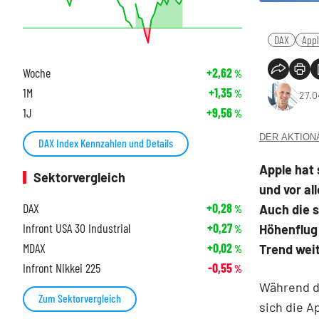
DAX
App
Woche
+2,62
%
1M
+1,35
%
27.0
1J
+9,56
%
DER AKTIONÄR
DAX Index Kennzahlen und Details
Apple hat 
Sektorvergleich
und vor al
DAX
+0,28
Auch die 
%
Infront USA 30 Industrial
+0,27
Höhenflug
%
MDAX
+0,02
Trend weit
%
Infront Nikkei 225
-0,55
%
Während de
Zum Sektorvergleich
sich die A