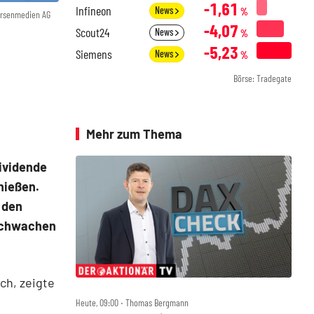
-1,61
Infineon
News
%
örsenmedien AG
-4,07
Scout24
News
%
-5,23
Siemens
News
%
Börse: Tradegate
Mehr zum Thema
Dividende
hießen.
 den
 schwachen
ch, zeigte
Heute, 09:00 ‧ Thomas Bergmann