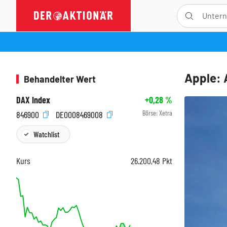
Apple: 
Behandelter Wert
DAX Index
+0,28
%
Börse:
Xetra
846900
DE0008469008
Watchlist
Kurs
26.200,48
Pkt