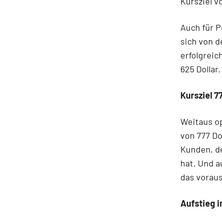
Kursziel v
Auch für P
sich von 
erfolgreic
625 Dollar.
Kursziel 77
Weitaus op
von 777 Do
Kunden, d
hat. Und a
das voraus
Aufstieg 