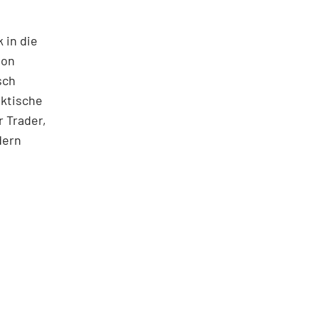
 in die
ton
sch
aktische
 Trader,
dern