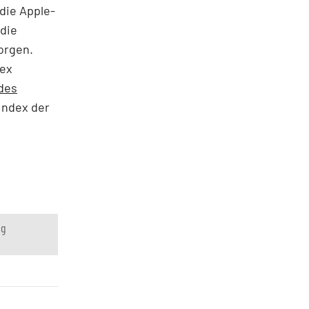
die Apple-
 die
sorgen.
dex
des
Index der
ng