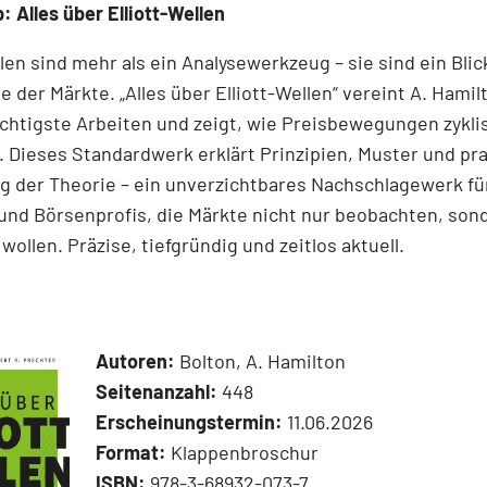
: Alles über Elliott-Wellen
llen sind mehr als ein Analysewerkzeug – sie sind ein Blick
e der Märkte. „Alles über Elliott-Wellen“ vereint A. Hamil
chtigste Arbeiten und zeigt, wie Preisbewegungen zykli
 Dieses Standardwerk erklärt Prinzipien, Muster und pr
 der Theorie – ein unverzichtbares Nachschlagewerk für
und Börsenprofis, die Märkte nicht nur beobachten, son
wollen. Präzise, tiefgründig und zeitlos aktuell.
Autoren:
Bolton, A. Hamilton
Seitenanzahl:
448
Erscheinungstermin:
11.06.2026
Format:
Klappenbroschur
ISBN:
978-3-68932-073-7