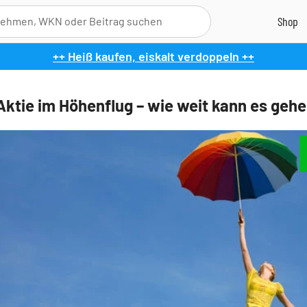
++ Heiß kaufen, eiskalt verdoppeln ++
Aktie im Höhenflug – wie weit kann es geh