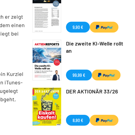
h er zeigt
udem einen
9,90 €
liegt bei
Die zweite KI-Welle rollt
an
in Kurziel
99,99 €
en iTunes-
ugelegt
DER AKTIONÄR 33/26
abgeht,
8,90 €