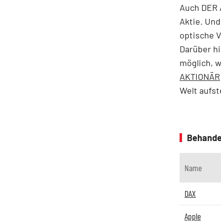
Auch DER A
Aktie. Und 
optische V
Darüber hi
möglich, w
AKTIONÄR
Welt aufs
Behande
Name
DAX
Apple