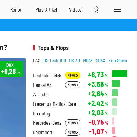
en?
Tops & Flops
DAX
US Tech 100
US 30
MDAX
SDAX
EuroStoxx
DAX
+0,28
%
+6,73
Deutsche Telekom
News
%
+3,56
Henkel Vz.
News
%
+2,64
Zalando
%
+2,42
Fresenius Medical Care
%
+2,03
Brenntag
%
-0,75
Mercedes-Benz
News
%
-1,07
Beiersdorf
News
%