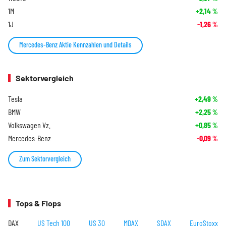
1M
+2,14
%
1J
-1,26
%
Mercedes-Benz Aktie Kennzahlen und Details
Sektorvergleich
Tesla
+2,49
%
BMW
+2,25
%
Volkswagen Vz.
+0,85
%
Mercedes-Benz
-0,09
%
Zum Sektorvergleich
Tops & Flops
DAX
US Tech 100
US 30
MDAX
SDAX
EuroStoxx