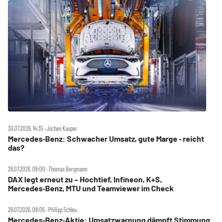
30.07.2026, 14:35 ‧ Jochen Kauper
Mercedes‑Benz: Schwacher Umsatz, gute Marge ‑ reicht
das?
28.07.2026, 09:00 ‧ Thomas Bergmann
DAX legt erneut zu – Hochtief, Infineon, K+S,
Mercedes‑Benz, MTU und Teamviewer im Check
28.07.2026, 08:06 ‧ Philipp Schleu
Mercedes‑Benz‑Aktie: Umsatzwarnung dämpft Stimmung