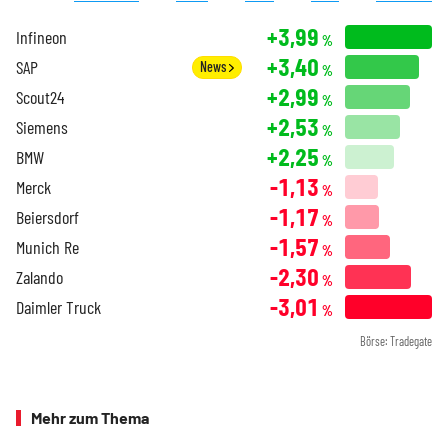
+3,99
Infineon
%
+3,40
SAP
News
%
+2,99
Scout24
%
+2,53
Siemens
%
+2,25
BMW
%
-1,13
Merck
%
-1,17
Beiersdorf
%
-1,57
Munich Re
%
-2,30
Zalando
%
-3,01
Daimler Truck
%
Börse: Tradegate
Mehr zum Thema