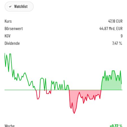
Watchlist
Kurs
47,18
EUR
Börsenwert
44,87 Mrd. EUR
KGV
9
Dividende
7,47 %
Woche
+0,37
%