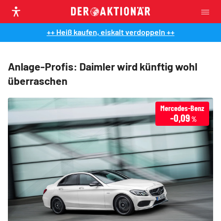
++ Heiß kaufen, eiskalt verdoppeln ++
Anlage-Profis: Daimler wird künftig wohl
überraschen
Mercedes-Benz
-0,09
%