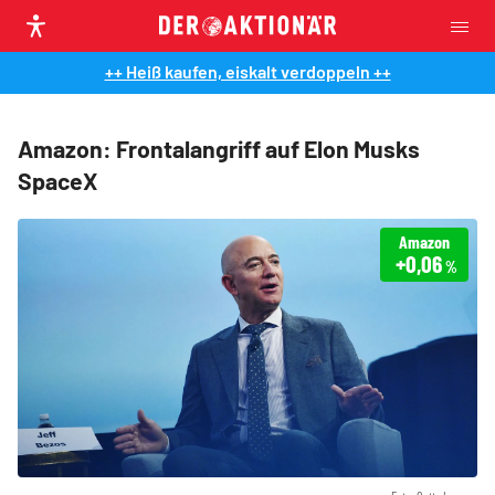
++ Heiß kaufen, eiskalt verdoppeln ++
Amazon: Frontalangriff auf Elon Musks
SpaceX
Amazon
+0,06
%