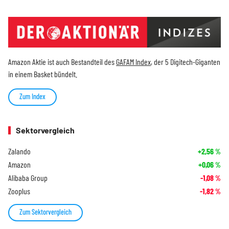
Amazon Aktie ist auch Bestandteil des
GAFAM Index
, der 5 Digitech-Giganten
in einem Basket bündelt.
Zum Index
Sektorvergleich
Zalando
+2,56
%
Amazon
+0,06
%
Alibaba Group
-1,08
%
Zooplus
-1,82
%
Zum Sektorvergleich