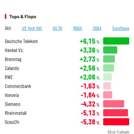
Tops & Flops
DAX
US Tech 100
US 30
MDAX
SDAX
EuroStoxx
+6,15
Deutsche Telekom
%
+3,36
Henkel Vz.
%
+2,73
Brenntag
%
+2,56
Zalando
%
+2,06
RWE
%
-1,63
Commerzbank
%
-1,84
Vonovia
%
-4,32
Siemens
%
-5,13
Rheinmetall
%
-5,38
Scout24
%
Börse: Tradegate