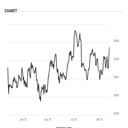
3600
3400
3200
3000
2800
Jan '21
Apr '21
Jul '21
Okt '21