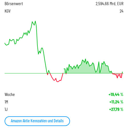
Börsenwert
2.594,66 Mrd. EUR
KGV
24
Woche
+19,44
%
1M
+11,24
%
1J
+27,79
%
Amazon Aktie Kennzahlen und Details