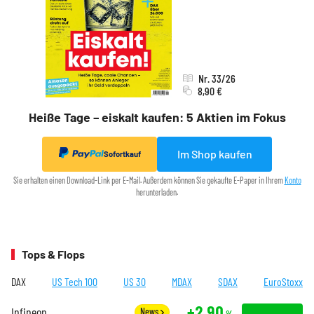
Nr. 33/26
8,90 €
Heiße Tage – eiskalt kaufen: 5 Aktien im Fokus
Im Shop kaufen
Sofortkauf
Sie erhalten einen Download-Link per E-Mail. Außerdem können Sie gekaufte E-Paper in Ihrem
Konto
herunterladen.
Tops & Flops
DAX
US Tech 100
US 30
MDAX
SDAX
EuroStoxx
+2,90
Infineon
News