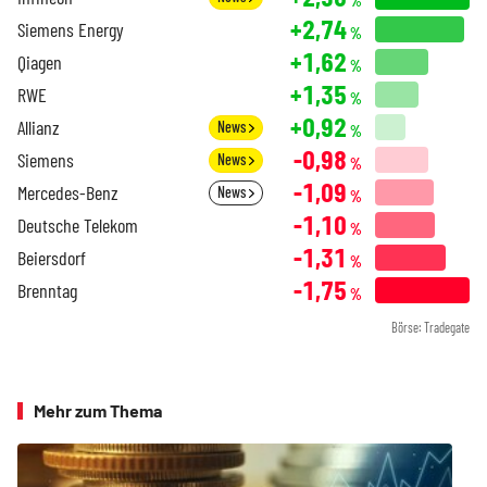
%
+2,74
Siemens Energy
%
+1,62
Qiagen
%
+1,35
RWE
%
+0,92
Allianz
News
%
-0,98
Siemens
News
%
-1,09
Mercedes-Benz
News
%
-1,10
Deutsche Telekom
%
-1,31
Beiersdorf
%
-1,75
Brenntag
%
Börse: Tradegate
Mehr zum Thema