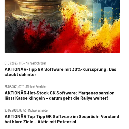
01.03.2023, 11:13 ‧ Michael Schröder
AKTIONÄR‑Tipp GK Software mit 30%‑Kurssprung: Das
steckt dahinter
25.06.2021, 07:11 ‧ Michael Schröder
AKTIONÄR‑Hot‑Stock GK Software: Margenexpansion
lässt Kasse klingeln – darum geht die Rallye weiter!
23.09.2020, 07:53 ‧ Michael Schröder
AKTIONÄR Top‑Tipp GK Software im Gespräch: Vorstand
hat klare Ziele – Aktie mit Potenzial