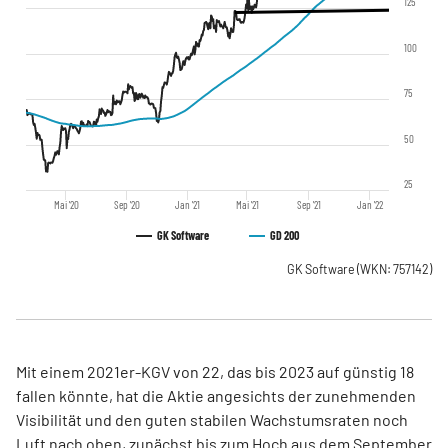
125
100
75
50
25
Mai '20
Sep '20
Jan '21
Mai '21
Sep '21
Jan '22
GK Software
GD 200
GK Software
(WKN: 757142)
Mit einem 2021er-KGV von 22, das bis 2023 auf günstig 18
fallen könnte, hat die Aktie angesichts der zunehmenden
Visibilität und den guten stabilen Wachstumsraten noch
Luft nach oben, zunächst bis zum Hoch aus dem September