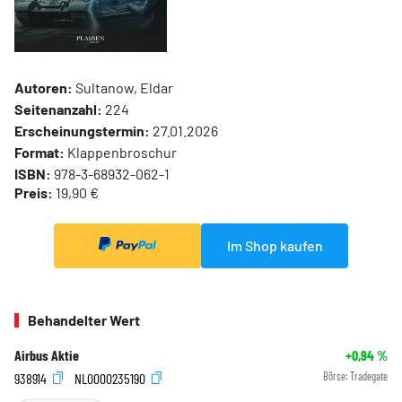
Autoren:
Sultanow, Eldar
Seitenanzahl:
224
Erscheinungstermin:
27.01.2026
Format:
Klappenbroschur
ISBN:
978-3-68932-062-1
Preis:
19,90 €
Im Shop kaufen
Behandelter Wert
Airbus Aktie
+0,94
%
938914
NL0000235190
Börse:
Tradegate