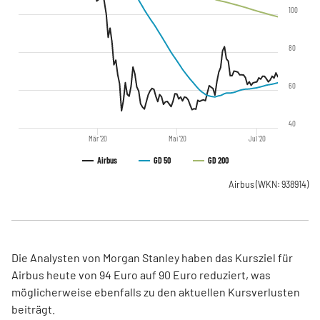
100
80
60
40
Mär '20
Mai '20
Jul '20
Airbus
GD 50
GD 200
Airbus
(WKN: 938914)
Die Analysten von Morgan Stanley haben das Kursziel für
Airbus heute von 94 Euro auf 90 Euro reduziert, was
möglicherweise ebenfalls zu den aktuellen Kursverlusten
beiträgt.