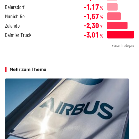
-1,17
Beiersdorf
%
-1,57
Munich Re
%
-2,30
Zalando
%
-3,01
Daimler Truck
%
Börse: Tradegate
Mehr zum Thema