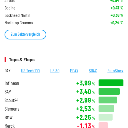
Airbus
+0,94
%
Boeing
+0,47
%
Lockheed Martin
+0,36
%
Northrop Grumma
+0,24
%
Zum Sektorvergleich
Tops & Flops
DAX
US Tech 100
US 30
MDAX
SDAX
EuroStoxx
+3,99
Infineon
%
+3,40
SAP
%
+2,99
Scout24
%
+2,53
Siemens
%
+2,25
BMW
%
-1,13
Merck
%