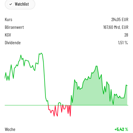
Watchlist
Kurs
214,05
EUR
Börsenwert
167,60 Mrd. EUR
KGV
28
Dividende
1,51 %
Woche
+5,42
%