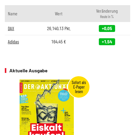
Veränderung
Name
Wert
Heute in %
DAX
26.140,13
Pkt.
+0,05
Adidas
164,45
€
+1,54
Aktuelle Ausgabe