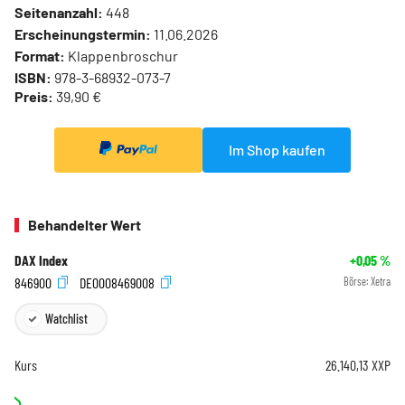
Seitenanzahl:
448
Erscheinungstermin:
11.06.2026
Format:
Klappenbroschur
ISBN:
978-3-68932-073-7
Preis:
39,90 €
Im Shop kaufen
Behandelter Wert
DAX Index
+0,05
%
846900
DE0008469008
Börse:
Xetra
Watchlist
Kurs
26.140,13
XXP