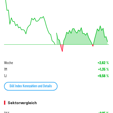
Woche
+2,62
%
1M
+1,35
%
1J
+9,56
%
DAX Index Kennzahlen und Details
Sektorvergleich
DAX
+0,05