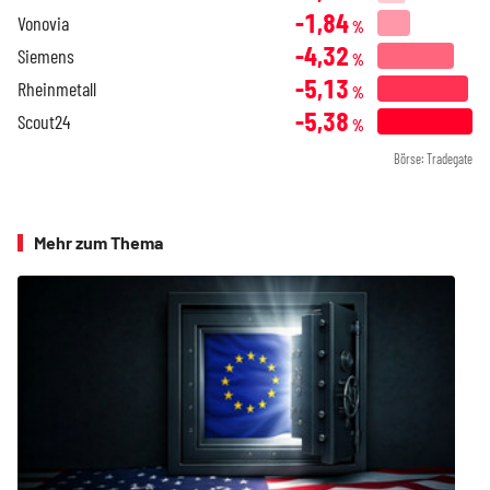
-1,84
Vonovia
%
-4,32
Siemens
%
-5,13
Rheinmetall
%
-5,38
Scout24
%
Börse: Tradegate
Mehr zum Thema