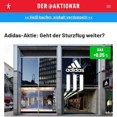
++ Heiß kaufen, eiskalt verdoppeln ++
Adidas-Aktie: Geht der Sturzflug weiter?
DAX
+0,05
%