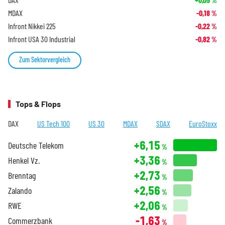
%
MDAX
-0,18
%
Infront Nikkei 225
-0,22
%
Infront USA 30 Industrial
-0,82
%
Zum Sektorvergleich
Tops & Flops
DAX
US Tech 100
US 30
MDAX
SDAX
EuroStoxx
+6,15
Deutsche Telekom
%
+3,36
Henkel Vz.
%
+2,73
Brenntag
%
+2,56
Zalando
%
+2,06
RWE
%
-1,63
Commerzbank
%