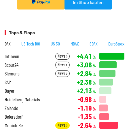
Im Shop kaufen
Tops & Flops
DAX
US Tech 100
US 30
MDAX
SDAX
EuroStoxx
+4,41
Infineon
News
%
+3,06
Scout24
News
%
+2,84
Siemens
News
%
+2,38
SAP
%
+2,13
Bayer
%
-0,98
Heidelberg Materials
%
-1,19
Zalando
%
-1,35
Beiersdorf
%
-2,64
Munich Re
News
%