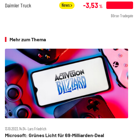
-3,53
Daimler Truck
News
%
Börse: Tradegate
Mehr zum Thema
13.10.2023, 14:34 ‧ Lars Friedrich
Microsoft: Grünes Licht für 69‑Milliarden‑Deal