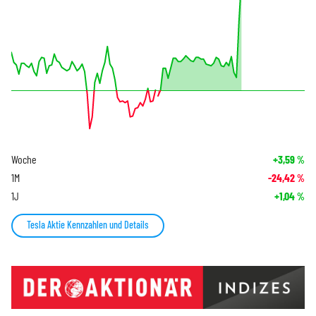
Woche
+3,59
%
1M
-24,42
%
1J
+1,04
%
Tesla Aktie Kennzahlen und Details