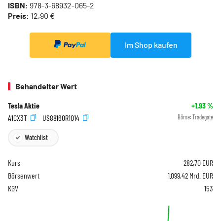
ISBN:
978-3-68932-065-2
Preis:
12,90 €
Im Shop kaufen
Behandelter Wert
Tesla Aktie
+1,93
%
A1CX3T
US88160R1014
Börse:
Tradegate
Watchlist
Kurs
282,70
EUR
Börsenwert
1.099,42 Mrd. EUR
KGV
153