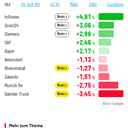
DAX
US Tech 100
US 30
MDAX
SDAX
EuroStoxx
+4,91
Infineon
News
%
+3,06
Scout24
News
%
+2,96
Siemens
News
%
+2,46
SAP
%
+2,17
Bayer
%
-1,13
Beiersdorf
%
-1,27
Rheinmetall
News
%
-1,51
Zalando
%
-2,75
Munich Re
News
%
-3,45
Daimler Truck
News
%
Börse: Tradegate
Mehr zum Thema