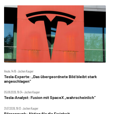
Heute, 14:16 ‧ Jochen Kauper
Tesla‑Experte: „Das übergeordnete Bild bleibt stark
angeschlagen“
05.08.2026, 19:34 ‧ Jochen Kauper
Tesla‑Analyst: Fusion mit SpaceX „wahrscheinlich“
31.07.2026, 19:13 ‧ Jochen Kauper
Börsenpunk: Aktien für die Ewigkeit ‑