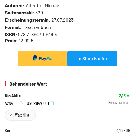
Autoren:
Valentin, Michael
Seitenanzahl:
320
Erscheinungstermin:
27.07.2023
Format:
Taschenbuch
ISBN:
978-3-86470-936-4
Preis:
12,90 €
Im Shop kaufen
Behandelter Wert
Nio Aktie
+2,13
%
A2N4PB
US62914V1061
Börse:
Tradegate
Watchlist
Kurs
4,10
EUR