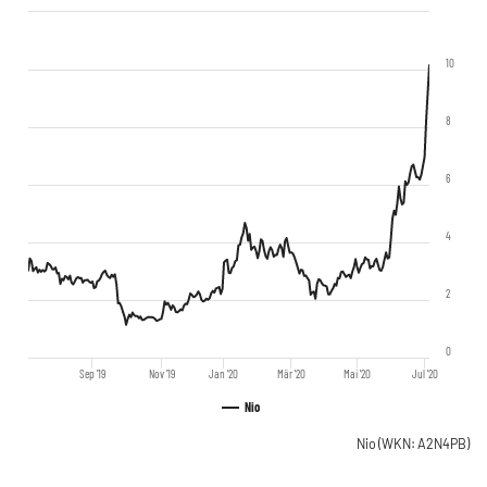
10
8
6
4
2
0
Sep '19
Nov '19
Jan '20
Mär '20
Mai '20
Jul '20
Nio
Nio
(WKN: A2N4PB)