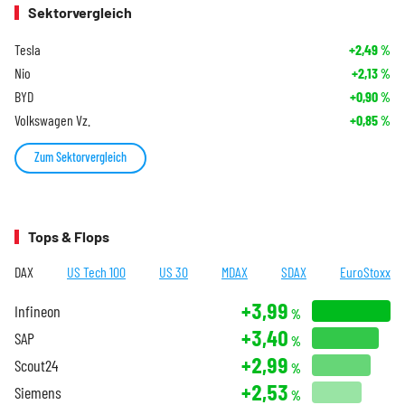
Sektorvergleich
Tesla
+2,49
%
Nio
+2,13
%
BYD
+0,90
%
Volkswagen Vz.
+0,85
%
Zum Sektorvergleich
Tops & Flops
DAX
US Tech 100
US 30
MDAX
SDAX
EuroStoxx
+3,99
Infineon
%
+3,40
SAP
%
+2,99
Scout24
%
+2,53
Siemens
%