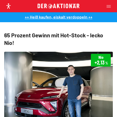
++ Heiß kaufen, eiskalt verdoppeln ++
65 Prozent Gewinn mit Hot-Stock - lecko
Nio!
Nio
+2,13
%