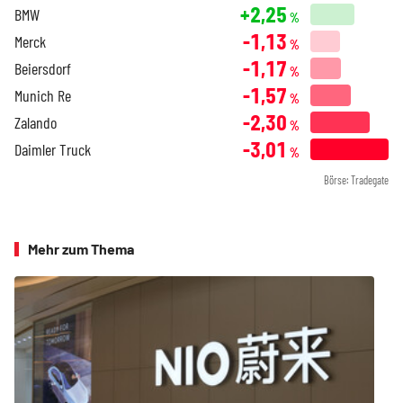
+2,25
BMW
%
-1,13
Merck
%
-1,17
Beiersdorf
%
-1,57
Munich Re
%
-2,30
Zalando
%
-3,01
Daimler Truck
%
Börse: Tradegate
Mehr zum Thema