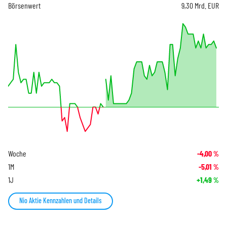
Börsenwert
9,30 Mrd. EUR
Woche
-4,00
%
1M
-5,01
%
1J
+1,49
%
Nio Aktie Kennzahlen und Details