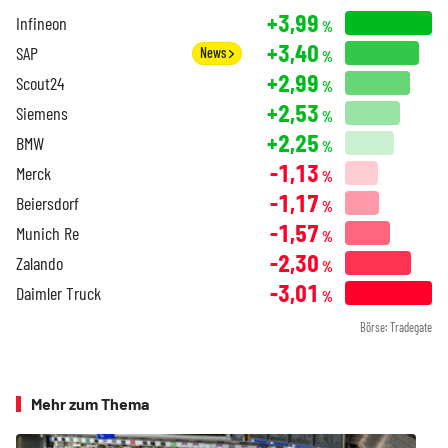
+3,99
Infineon
%
+3,40
SAP
News
%
+2,99
Scout24
%
+2,53
Siemens
%
+2,25
BMW
%
-1,13
Merck
%
-1,17
Beiersdorf
%
-1,57
Munich Re
%
-2,30
Zalando
%
-3,01
Daimler Truck
%
Börse: Tradegate
Mehr zum Thema