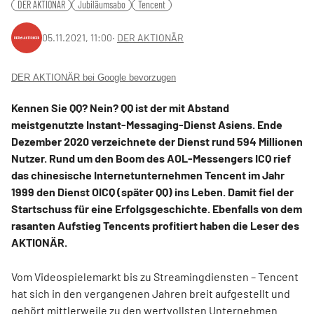
DER AKTIONÄR
Jubiläumsabo
Tencent
05.11.2021, 11:00
‧
DER AKTIONÄR
DER AKTIONÄR bei Google bevorzugen
Kennen Sie QQ? Nein? QQ ist der mit Abstand
meistgenutzte Instant-Messaging-Dienst Asiens. Ende
Dezember 2020 verzeichnete der Dienst rund 594 Millionen
Nutzer. Rund um den Boom des AOL-Messengers ICQ rief
das chinesische Internetunternehmen Tencent im Jahr
1999 den Dienst OICQ (später QQ) ins Leben. Damit fiel der
Startschuss für eine Erfolgsgeschichte. Ebenfalls von dem
rasanten Aufstieg Tencents profitiert haben die Leser des
AKTIONÄR.
Vom Videospielemarkt bis zu Streamingdiensten – Tencent
hat sich in den vergangenen Jahren breit aufgestellt und
gehört mittlerweile zu den wertvollsten Unternehmen