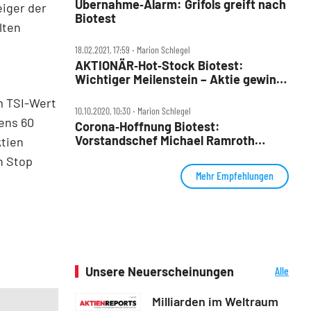
Übernahme‑Alarm: Grifols greift nach
eiger der
Biotest
lten
18.02.2021, 17:59 ‧ Marion Schlegel
AKTIONÄR‑Hot‑Stock Biotest:
Wichtiger Meilenstein – Aktie gewinnt
47 Prozent seit Empfehlung
m TSI-Wert
10.10.2020, 10:30 ‧ Marion Schlegel
ens 60
Corona‑Hoffnung Biotest:
Vorstandschef Michael Ramroth
ktien
verrät wichtige Details
n Stop
Mehr Empfehlungen
Unsere Neuerscheinungen
Alle
Neuerscheinungen
Milliarden im Weltraum