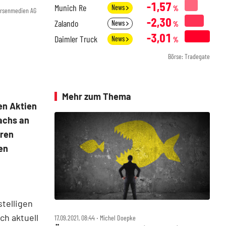
-1,57
Munich Re
News
%
örsenmedien AG
-2,30
Zalando
News
%
-3,01
Daimler Truck
News
%
Börse: Tradegate
Mehr zum Thema
en Aktien
achs an
eren
en
stelligen
ch aktuell
17.09.2021, 08:44 ‧ Michel Doepke