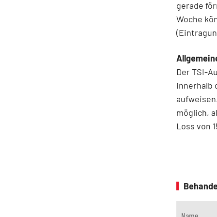
gerade för
Woche kön
(Eintragun
Allgemein
Der TSI-A
innerhalb 
aufweisen.
möglich, a
Loss von 1
Behande
Name