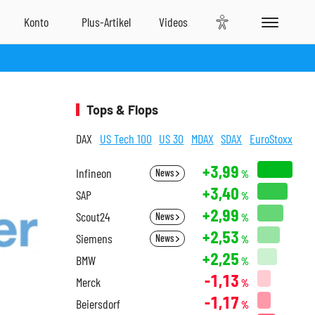
Tops & Flops
DAX
US Tech 100
US 30
MDAX
SDAX
EuroStoxx
+3,99
Infineon
News
%
+3,40
SAP
%
+2,99
Scout24
News
%
+2,53
Siemens
News
%
+2,25
BMW
%
-1,13
Merck
%
-1,17
Beiersdorf
%