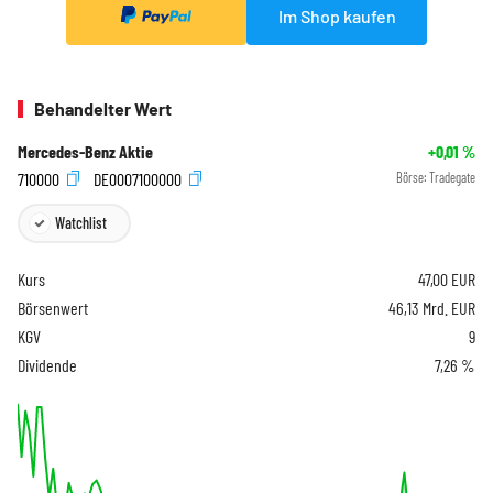
Im Shop kaufen
Behandelter Wert
Mercedes-Benz Aktie
+0,01
%
710000
DE0007100000
Börse:
Tradegate
Watchlist
Kurs
47,00
EUR
Börsenwert
46,13 Mrd. EUR
KGV
9
Dividende
7,26 %