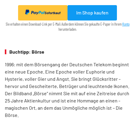
Im Shop kaufen
Sofortkauf
Sie erhalten einen Download-Link per E-Mail. Außerdem können Sie gekaufte E-Paper in Ihrem
Konto
herunterladen.
Buchtipp: Börse
1996: mit dem ­Börsen­­gang der Deutschen Telekom ­beginnt
eine neue ­Epoche. Eine Epoche voller ­Euphorie und
Hysterie, ­voller Gier und Angst. Sie bringt Glücksritter ­
hervor und ­Gescheiterte, ­Betrüger und leuchtende Ikonen.
Der Bildband ­„Börse“ nimmt Sie mit auf eine Zeit­reise durch
25 Jahre Aktienkultur und ist eine Hommage an ­einen ­
magischen Ort, an dem das Unmögliche ­möglich ist – Die
Börse.