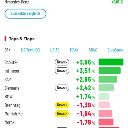
Mercedes-Benz
+0,01
%
Zum Sektorvergleich
Tops & Flops
DAX
US Tech 100
US 30
MDAX
SDAX
EuroStoxx
+3,96
Scout24
News
%
+3,51
Infineon
News
%
+2,95
SAP
%
+2,42
Siemens
News
%
+1,74
BMW
%
-1,39
Brenntag
News
%
-1,64
Munich Re
News
%
-1,79
Merck
%