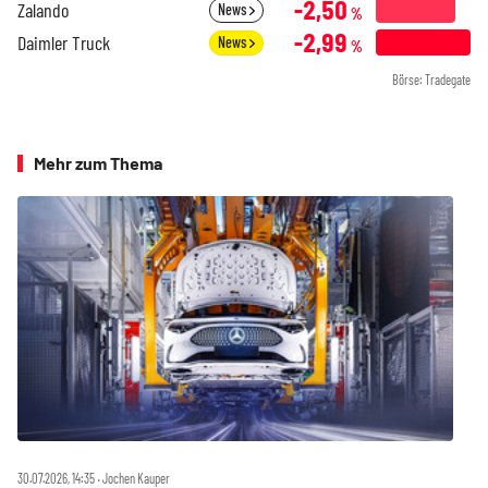
-2,50
Zalando
News
%
-2,99
Daimler Truck
News
%
Börse: Tradegate
Mehr zum Thema
30.07.2026, 14:35 ‧ Jochen Kauper