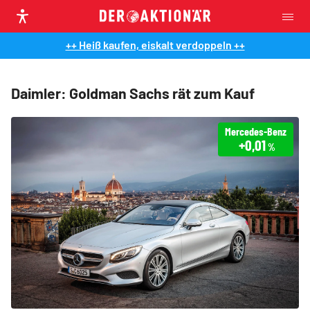
++ Heiß kaufen, eiskalt verdoppeln ++
Daimler: Goldman Sachs rät zum Kauf
Mercedes-Benz
+0,01
%