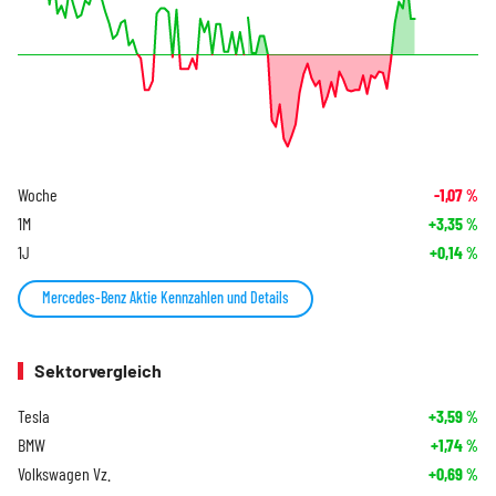
Woche
-1,07
%
1M
+3,35
%
1J
+0,14
%
Mercedes-Benz Aktie Kennzahlen und Details
Sektorvergleich
Tesla
+3,59
%
BMW
+1,74
%
Volkswagen Vz.
+0,69
%