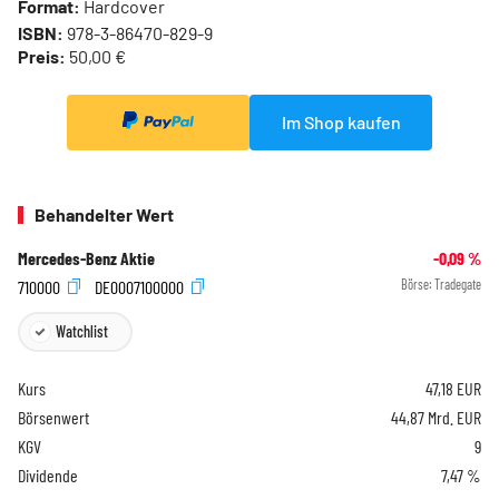
Format:
Hardcover
ISBN:
978-3-86470-829-9
Preis:
50,00 €
Im Shop kaufen
Behandelter Wert
Mercedes-Benz Aktie
-0,09
%
710000
DE0007100000
Börse:
Tradegate
Watchlist
Kurs
47,18
EUR
Börsenwert
44,87 Mrd. EUR
KGV
9
Dividende
7,47 %