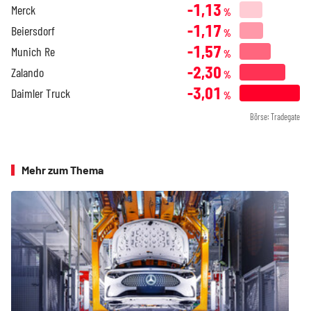
-1,13
Merck
%
-1,17
Beiersdorf
%
-1,57
Munich Re
%
-2,30
Zalando
%
-3,01
Daimler Truck
%
Börse: Tradegate
Mehr zum Thema