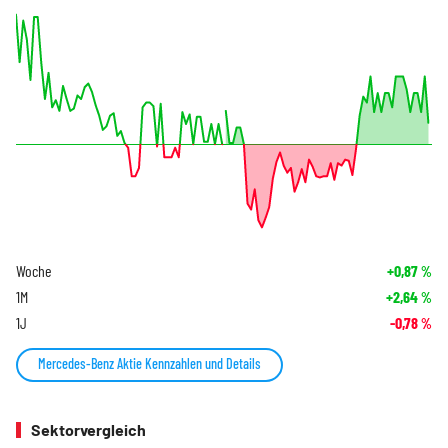
Woche
+0,87
%
1M
+2,64
%
1J
-0,78
%
Mercedes-Benz Aktie Kennzahlen und Details
Sektorvergleich