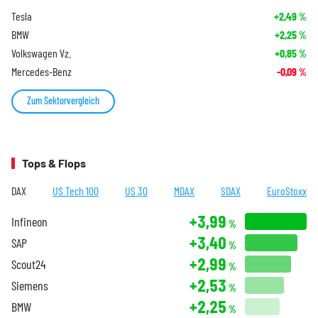
Tesla
+2,49
%
BMW
+2,25
%
Volkswagen Vz.
+0,85
%
Mercedes-Benz
-0,09
%
Zum Sektorvergleich
Tops & Flops
DAX
US Tech 100
US 30
MDAX
SDAX
EuroStoxx
+3,99
Infineon
%
+3,40
SAP
%
+2,99
Scout24
%
+2,53
Siemens
%
+2,25
BMW
%