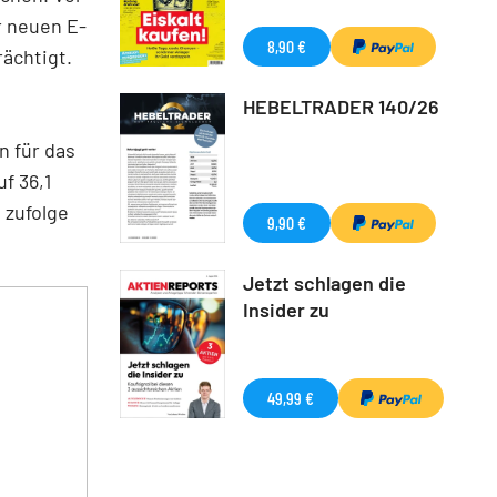
r neuen E-
8,90 €
ächtigt.
HEBELTRADER 140/26
n für das
f 36,1
 zufolge
9,90 €
Jetzt schlagen die
Insider zu
49,99 €