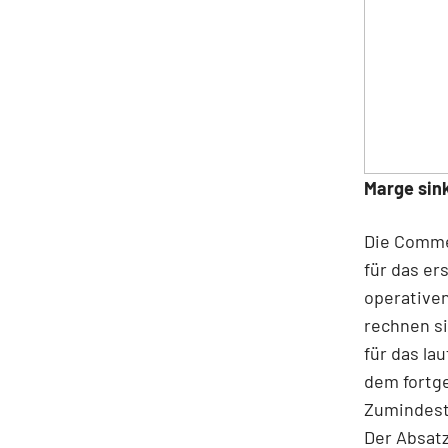
Marge sin
Die Comme
für das er
operativen
rechnen si
für das la
dem fortge
Zumindest 
Der Absatz