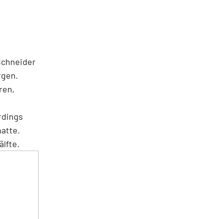
Schneider
rgen.
ren,
rdings
atte.
lfte.