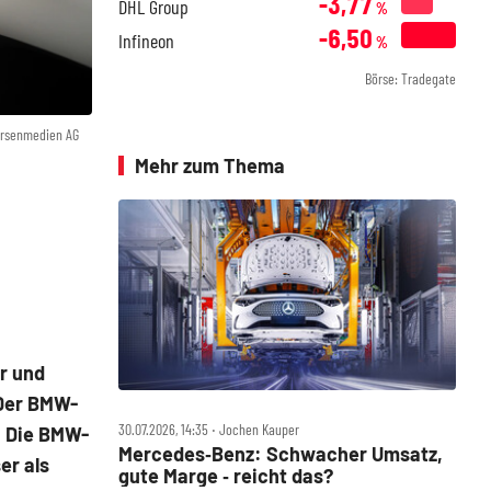
-3,77
DHL Group
%
-6,50
Infineon
%
Börse: Tradegate
örsenmedien AG
Mehr zum Thema
r und
 Der BMW-
30.07.2026, 14:35 ‧ Jochen Kauper
. Die BMW-
Mercedes‑Benz: Schwacher Umsatz,
er als
gute Marge ‑ reicht das?