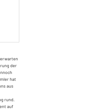
 erwarten
erung der
Dennoch
imler
hat
nns aus
ng rund.
ent auf