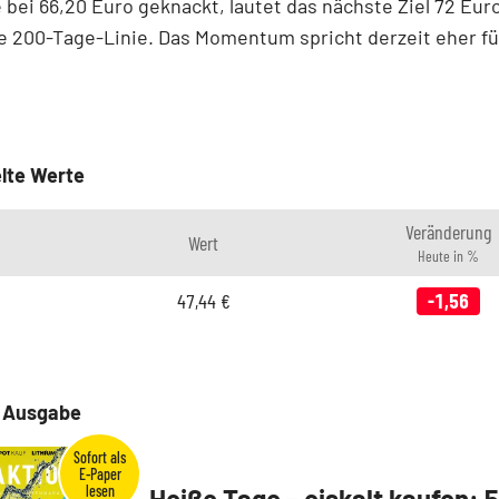
 bei 66,20 Euro geknackt, lautet das nächste Ziel 72 Euro
ie 200-Tage-Linie. Das Momentum spricht derzeit eher fü
lte Werte
Veränderung
Wert
Heute in %
47,44
€
-1,56
e Ausgabe
Heiße Tage – eiskalt kaufen: 