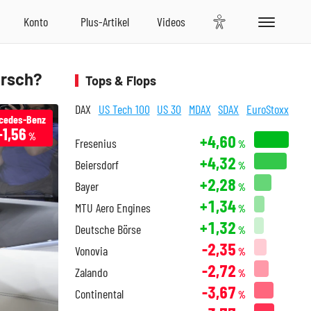
arsch?
Tops & Flops
DAX
US Tech 100
US 30
MDAX
SDAX
EuroStoxx
cedes-Benz
-1,56
%
+4,60
Fresenius
%
+4,32
Beiersdorf
%
+2,28
Bayer
%
+1,34
MTU Aero Engines
%
+1,32
Deutsche Börse
%
-2,35
Vonovia
%
-2,72
Zalando
%
-3,67
Continental
%