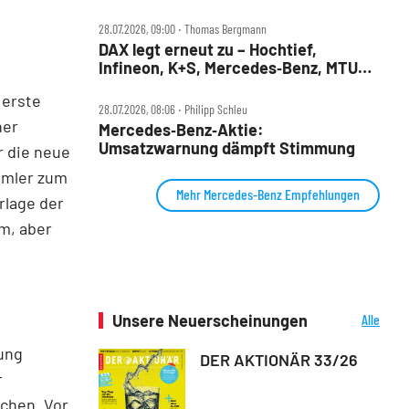
28.07.2026, 09:00 ‧ Thomas Bergmann
DAX legt erneut zu – Hochtief,
Infineon, K+S, Mercedes‑Benz, MTU
und Teamviewer im Check
 erste
28.07.2026, 08:06 ‧ Philipp Schleu
her
Mercedes‑Benz‑Aktie:
Umsatzwarnung dämpft Stimmung
r die neue
imler
zum
Mehr Mercedes-Benz Empfehlungen
rlage der
m, aber
Unsere Neuerscheinungen
Alle
Neuerscheinungen
ung
DER AKTIONÄR 33/26
r
ochen. Vor