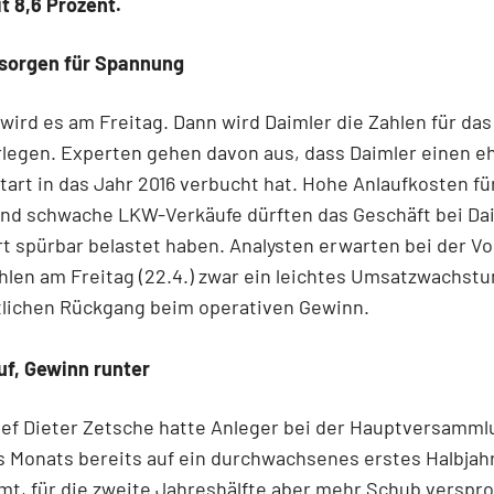
t 8,6 Prozent.
 sorgen für Spannung
ird es am Freitag. Dann wird Daimler die Zahlen für das
rlegen. Experten gehen davon aus, dass Daimler einen e
art in das Jahr 2016 verbucht hat. Hohe Anlaufkosten fü
und schwache LKW-Verkäufe dürften das Geschäft bei
Da
t spürbar belastet haben. Analysten erwarten bei der Vo
hlen am Freitag (22.4.) zwar ein leichtes Umsatzwachstu
tlichen Rückgang beim operativen Gewinn.
uf, Gewinn runter
ef Dieter Zetsche hatte Anleger bei der Hauptversamml
 Monats bereits auf ein durchwachsenes erstes Halbjah
t, für die zweite Jahreshälfte aber mehr Schub verspr