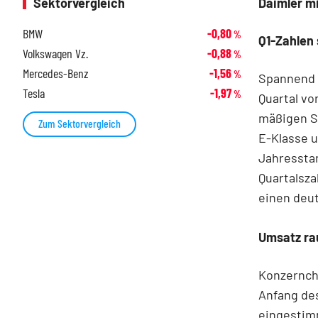
Daimler mi
Sektorvergleich
BMW
-0,80
%
Q1-Zahlen
Volkswagen Vz.
-0,88
%
Mercedes-Benz
-1,56
%
Spannend w
Tesla
-1,97
%
Quartal vo
mäßigen St
Zum Sektorvergleich
E-Klasse 
Jahresstar
Quartalsza
einen deu
Umsatz ra
Konzernch
Anfang des
eingestimm