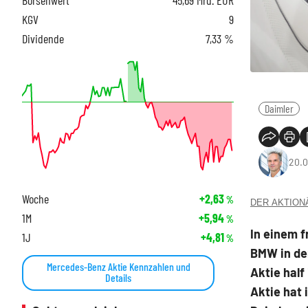
KGV
9
Dividende
7,33 %
Daimler
20.0
Woche
+2,63
%
DER AKTIONÄR
1M
+5,94
%
In einem 
1J
+4,81
%
BMW in de
Mercedes-Benz Aktie Kennzahlen und
Aktie hal
Details
Aktie hat 