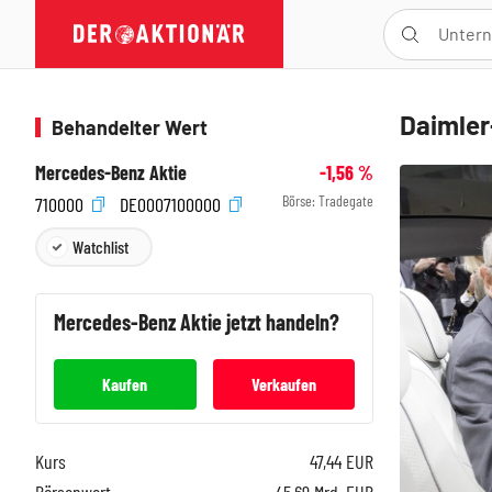
Daimler
Behandelter Wert
Mercedes-Benz Aktie
-1,56
%
Börse:
Tradegate
710000
DE0007100000
Watchlist
Mercedes-Benz
Aktie jetzt handeln?
Kaufen
Verkaufen
Kurs
47,44
EUR
Börsenwert
45,69 Mrd. EUR