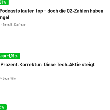
91
%
 Podcasts laufen top – doch die Q2‑Zahlen haben
ngel
49 ‧ Benedikt Kaufmann
+1,19
h 100
%
Prozent‑Korrektur: Diese Tech‑Aktie steigt
0 ‧ Leon Müller
2
%