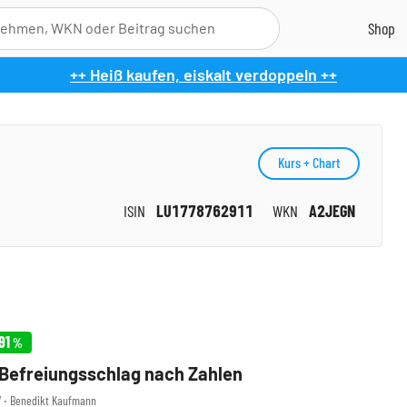
++ Heiß kaufen, eiskalt verdoppeln ++
Kurs + Chart
ISIN
LU1778762911
WKN
A2JEGN
91
%
 Befreiungsschlag nach Zahlen
57 ‧ Benedikt Kaufmann