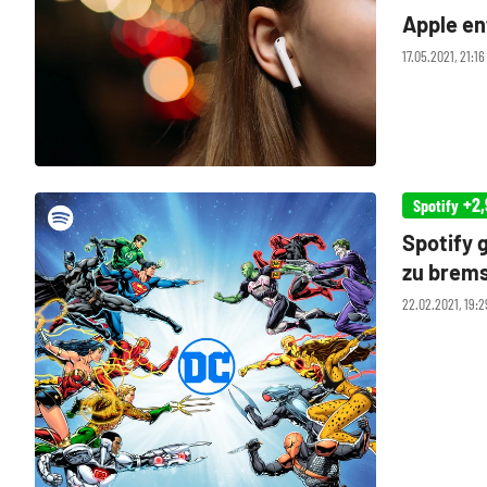
Apple en
17.05.2021, 21:16
+2,
Spotify
Spotify g
zu brem
22.02.2021, 19:2