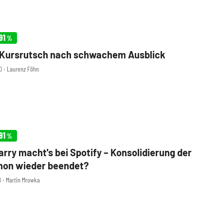
91
%
 Kursrutsch nach schwachem Ausblick
30 ‧ Laurenz Föhn
91
%
arry macht's bei Spotify – Konsolidierung der
hon wieder beendet?
8 ‧ Martin Mrowka