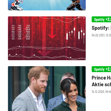
+2,
Spotify
Spotify:
04.02.2021, 12:
+2,
Spotify
Prince H
Aktie sc
15.12.2020, 18:4