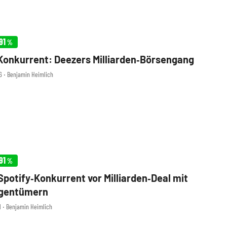
91
%
Konkurrent: Deezers Milliarden‑Börsengang
26 ‧ Benjamin Heimlich
91
%
Spotify‑Konkurrent vor Milliarden‑Deal mit
igentümern
21 ‧ Benjamin Heimlich