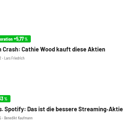
+5,77
oration
%
m Crash: Cathie Wood kauft diese Aktien
2 ‧ Lars Friedrich
33
%
vs. Spotify: Das ist die bessere Streaming‑Aktie
35 ‧ Benedikt Kaufmann