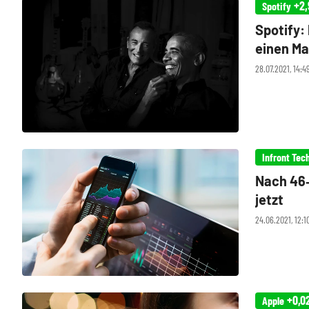
+2,
Spotify
Spotify:
einen Ma
28.07.2021, 14:
Infront Tec
Nach 46‑
jetzt
24.06.2021, 12:1
+0,0
Apple