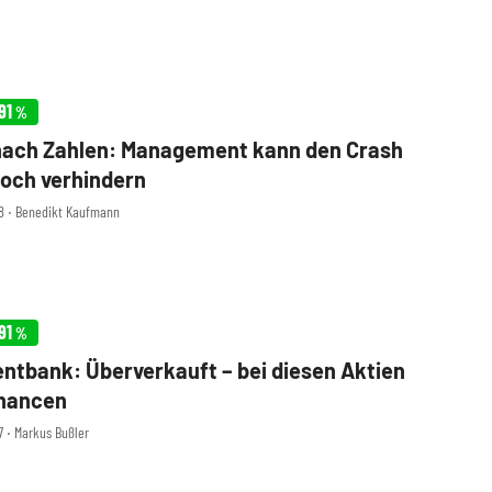
91
%
nach Zahlen: Management kann den Crash
och verhindern
48 ‧ Benedikt Kaufmann
91
%
ntbank: Überverkauft – bei diesen Aktien
Chancen
7 ‧ Markus Bußler