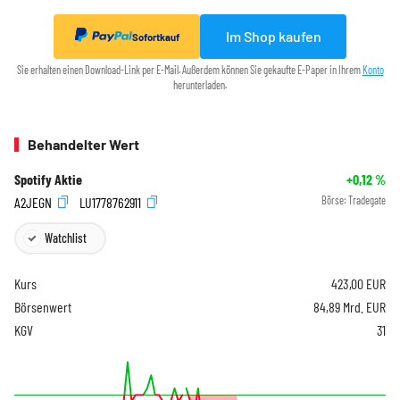
Im Shop kaufen
Sofortkauf
Sie erhalten einen Download-Link per E-Mail. Außerdem können Sie gekaufte E-Paper in Ihrem
Konto
herunterladen.
Behandelter Wert
Spotify Aktie
+0,12
%
A2JEGN
LU1778762911
Börse:
Tradegate
Watchlist
Kurs
423,00
EUR
Börsenwert
84,89 Mrd. EUR
KGV
31