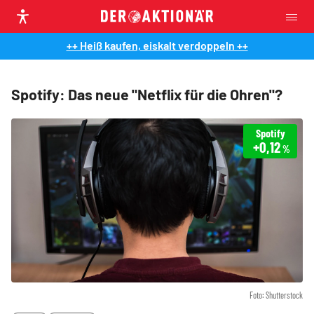
++ Heiß kaufen, eiskalt verdoppeln ++
Spotify: Das neue "Netflix für die Ohren"?
Spotify
+0,12
%
Foto: Shutterstock