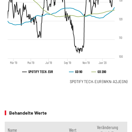
130
120
110
100
Mär '19
Mai '19
Jul '19
Sep '19
Nov '19
Jan '20
SPOTIFY TECH. EUR
GD 90
GD 200
SPOTIFY TECH. EUR
(WKN: A2JEGN)
Behandelte Werte
Veränderung
Name
Wert