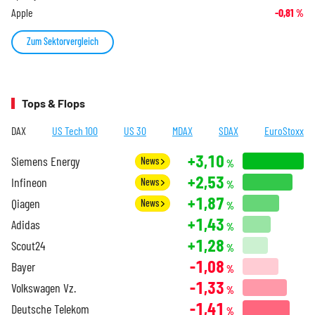
Apple
-0,81
%
Zum Sektorvergleich
Tops & Flops
DAX
US Tech 100
US 30
MDAX
SDAX
EuroStoxx
+3,10
Siemens Energy
News
%
+2,53
Infineon
News
%
+1,87
Qiagen
News
%
+1,43
Adidas
%
+1,28
Scout24
%
-1,08
Bayer
%
-1,33
Volkswagen Vz.
%
-1,41
Deutsche Telekom
%