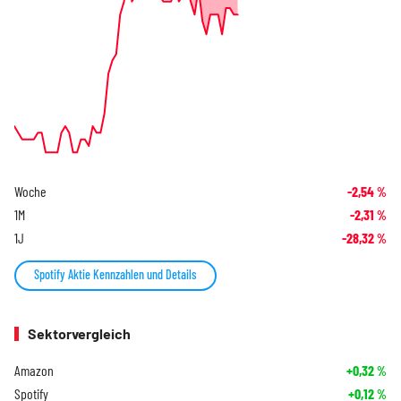
Woche
-2,54
%
1M
-2,31
%
1J
-28,32
%
Spotify Aktie Kennzahlen und Details
Sektorvergleich
Amazon
+0,32
%
Spotify
+0,12
%