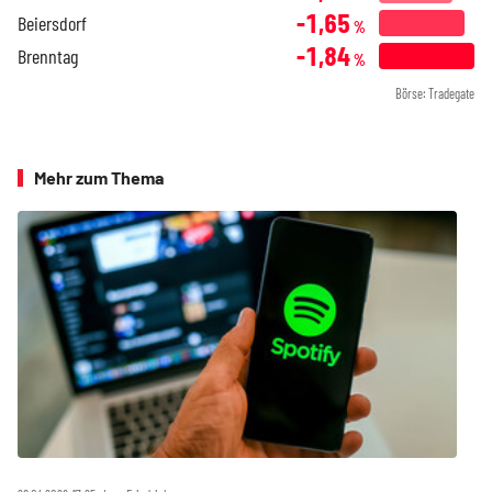
-1,65
Beiersdorf
%
-1,84
Brenntag
%
Börse: Tradegate
Mehr zum Thema