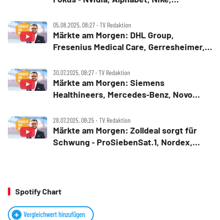
CoreWeave, Spotify, Pfizer
05.08.2025, 08:27 ‧ TV Redaktion
Märkte am Morgen: DHL Group,
Fresenius Medical Care, Gerresheimer,
Thyssenkrupp, Palantir, Hims & Hers,
Spotify
30.07.2025, 08:27 ‧ TV Redaktion
Märkte am Morgen: Siemens
Healthineers, Mercedes‑Benz, Novo
Nordisk, PayPal, Whirlpool, Spotify,
Procter & Gamble
28.07.2025, 08:25 ‧ TV Redaktion
Märkte am Morgen: Zolldeal sorgt für
Schwung ‑ ProSiebenSat.1, Nordex,
Puma, Bitcoin, Spotify, PayPal
Spotify Chart
Vergleichwert hinzufügen