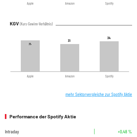
Apple
Amazon
Spotify
KGV
(Kurs-Gewinn-Verhältnis)
34
34
31
31
35
35
Apple
Amazon
Spotify
mehr Sektorvergleiche zur Spotify Aktie
Performance der Spotify Aktie
Intraday
+0,48 %