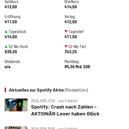
Geldkurs
Briefkurs
412,00
414,50
Eröffnung
Vortag
411,50
412,50
Tageshoch
Tagestief
414,50
411,50
52-Wo-Hoch
52-Wo-Tief
638,20
343,25
Dividende
Marktkap.
n/a
85,36 Mrd. EUR
Aktuelles zur Spotify Aktie
(Redaktion)
28.04.2026, 17:25 ‧ Lars Friedrich
Spotify: Crash nach Zahlen –
AKTIONÄR‑Leser haben Glück
28.04.2026, 16:15 ‧ Lars Friedrich