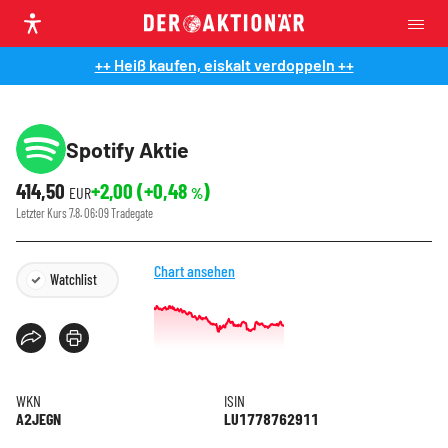
++ Heiß kaufen, eiskalt verdoppeln ++
Spotify Aktie
414,50
+2,00
(
+0,48
)
EUR
%
Letzter Kurs
7.8. 06:09
Tradegate
Chart ansehen
Watchlist
WKN
ISIN
A2JEGN
LU1778762911