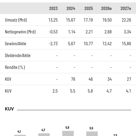
2023
2024
2025
2026e
2027e
Umsatz (Mrd)
13,25
15,67
17,19
19,50
22,26
Nettogewinn (Mrd)
-0,53
1,14
2,21
2,68
3,34
Gewinn/Aktie
-2,73
5,67
10,77
12,42
15,86
Dividende/Aktie
-
-
-
-
-
Rendite (%)
-
-
-
-
-
KGV
-
76
46
34
27
KUV
2,5
5,5
5,8
4,7
4,1
KUV
5,8
5,8
5,5
5,5
4,7
4,7
4,1
4,1
2,5
2,5