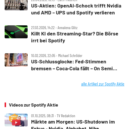
US‑Aktien: OpenAI‑Schock trifft Nvidia
und AMD – UPS und Spotify verlieren
27.03.2026, 14:22 ‧ Annalena Götz
Killt KI den Streaming‑Star? Die Börse
irrt bei Spotify
10.02.2026, 22:05 ‧ Michael Schröder
US‑Schlussglocke: Fed‑Stimmen
bremsen – Coca‑Cola fällt – On Semi
dreht – Spotify hebt ab
alle Artikel zur Spotify Aktie
Videos zur Spotify Aktie
01.10.2025, 08:31 ‧ TV Redaktion
Märkte am Morgen: US‑Shutdown im
Fokus ‑ Nvidia, Alphabet, Nike,