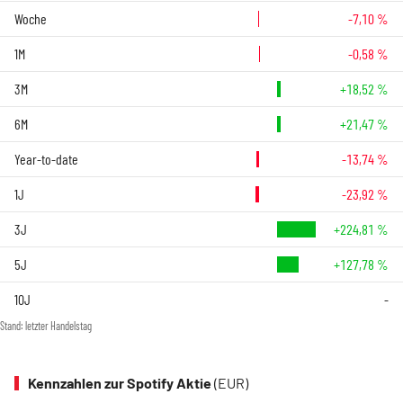
Woche
-7,10 %
1M
-0,58 %
3M
+18,52 %
6M
+21,47 %
Year-to-date
-13,74 %
1J
-23,92 %
3J
+224,81 %
5J
+127,78 %
10J
-
Stand: letzter Handelstag
Kennzahlen zur Spotify Aktie
(EUR)