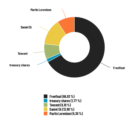
Martin Lorentzon
Martin Lorentzon
Daniel Ek
Daniel Ek
Tencent
Tencent
treasury shares
treasury shares
Freefloat
Freefloat
Freefloat (66,93 %)
treasury shares (1,77 %)
Tencent (8,10 %)
Daniel Ek (13,90 %)
Martin Lorentzon (9,30 %)