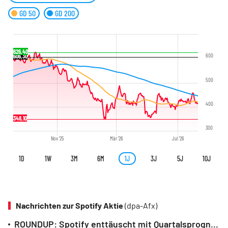
GD 50
GD 200
626,40
600
606,30
500
400
348,10
300
Nov '25
Mär '26
Jul '26
1D
1W
3M
6M
1J
3J
5J
10J
Nachrichten zur Spotify Aktie
(dpa-Afx)
ROUNDUP: Spotify enttäuscht mit Quartalsprognose - Aktie legt dennoch zu