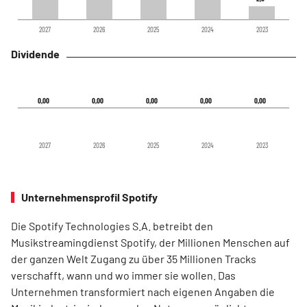
2027
2026
2025
2024
2023
Dividende
0,00
0,00
0,00
0,00
0,00
0,00
0,00
0,00
0,00
0,00
2027
2026
2025
2024
2023
Unternehmensprofil Spotify
Die Spotify Technologies S.A. betreibt den
Musikstreamingdienst Spotify, der Millionen Menschen auf
der ganzen Welt Zugang zu über 35 Millionen Tracks
verschafft, wann und wo immer sie wollen. Das
Unternehmen transformiert nach eigenen Angaben die