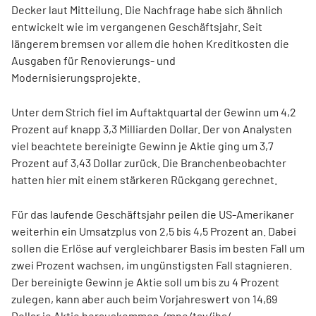
Decker laut Mitteilung. Die Nachfrage habe sich ähnlich
entwickelt wie im vergangenen Geschäftsjahr. Seit
längerem bremsen vor allem die hohen Kreditkosten die
Ausgaben für Renovierungs- und
Modernisierungsprojekte.
Unter dem Strich fiel im Auftaktquartal der Gewinn um 4,2
Prozent auf knapp 3,3 Milliarden Dollar. Der von Analysten
viel beachtete bereinigte Gewinn je Aktie ging um 3,7
Prozent auf 3,43 Dollar zurück. Die Branchenbeobachter
hatten hier mit einem stärkeren Rückgang gerechnet.
Für das laufende Geschäftsjahr peilen die US-Amerikaner
weiterhin ein Umsatzplus von 2,5 bis 4,5 Prozent an. Dabei
sollen die Erlöse auf vergleichbarer Basis im besten Fall um
zwei Prozent wachsen, im ungünstigsten Fall stagnieren.
Der bereinigte Gewinn je Aktie soll um bis zu 4 Prozent
zulegen, kann aber auch beim Vorjahreswert von 14,69
Dollar je Aktie herauskommen./mne/tav/jha/