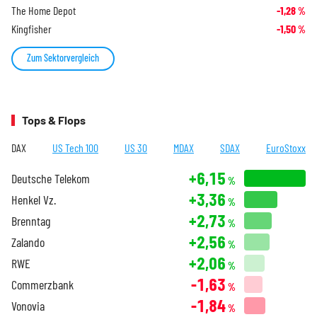
The Home Depot
-1,28
%
Kingfisher
-1,50
%
Zum Sektorvergleich
Tops & Flops
DAX
US Tech 100
US 30
MDAX
SDAX
EuroStoxx
+6,15
Deutsche Telekom
%
+3,36
Henkel Vz.
%
+2,73
Brenntag
%
+2,56
Zalando
%
+2,06
RWE
%
-1,63
Commerzbank
%
-1,84
Vonovia
%