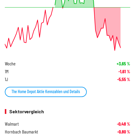
Woche
+3,65
%
1M
-1,61
%
1J
-5,55
%
The Home Depot Aktie Kennzahlen und Details
Sektorvergleich
Walmart
-0,48
%
Hornbach Baumarkt
-0,80
%