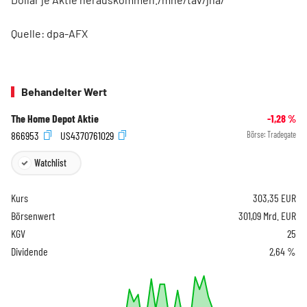
Quelle: dpa-AFX
Behandelter Wert
The Home Depot Aktie
-1,28
%
866953
US4370761029
Börse:
Tradegate
Watchlist
Kurs
303,35
EUR
Börsenwert
301,09 Mrd. EUR
KGV
25
Dividende
2,64 %