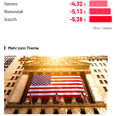
-4,32
Siemens
%
-5,13
Rheinmetall
%
-5,38
Scout24
%
Börse: Tradegate
Mehr zum Thema