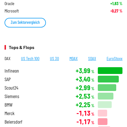
Oracle
+1,83
%
Microsoft
-0,27
%
Zum Sektorvergleich
Tops & Flops
DAX
US Tech 100
US 30
MDAX
SDAX
EuroStoxx
+3,99
Infineon
%
+3,40
SAP
%
+2,99
Scout24
%
+2,53
Siemens
%
+2,25
BMW
%
-1,13
Merck
%
-1,17
Beiersdorf
%