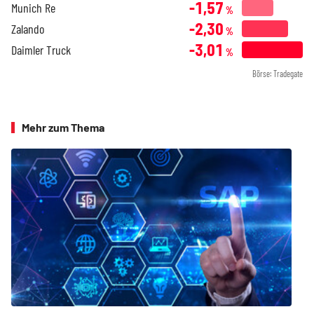
-1,57
Munich Re
%
-2,30
Zalando
%
-3,01
Daimler Truck
%
Börse: Tradegate
Mehr zum Thema