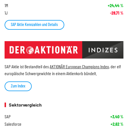
1M
+24,44
%
1J
-28,71
%
SAP Aktie Kennzahlen und Details
SAP Aktie ist Bestandteil des
AKTIONÄR European Champions Index
, der elf
europäische Schwergewichte in einem Aktienkorb bündelt.
Zum Index
Sektorvergleich
SAP
+3,40
%
Salesforce
+2,62
%