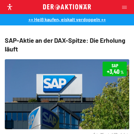
++ Heiß kaufen, eiskalt verdoppeln ++
SAP-Aktie an der DAX-Spitze: Die Erholung
läuft
SAP
+3,40
%