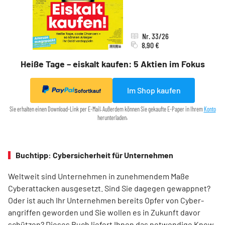
Nr. 33/26
8,90 €
Heiße Tage – eiskalt kaufen: 5 Aktien im Fokus
Im Shop kaufen
Sofortkauf
Sie erhalten einen Download-Link per E-Mail. Außerdem können Sie gekaufte E-Paper in Ihrem
Konto
herunterladen.
Buchtipp: Cybersicherheit für Unternehmen
Weltweit sind Unternehmen in zunehmendem Maße
Cyberattacken ausgesetzt. Sind Sie dagegen gewappnet?
Oder ist auch Ihr Unternehmen bereits Opfer von Cyber-
angriffen geworden und Sie wollen es in Zukunft davor
schützen? Dieses Buch liefert Ihnen das notwendige Know-