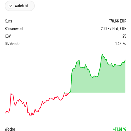
Watchlist
Kurs
178,66
EUR
Börsenwert
200,87 Mrd. EUR
KGV
25
Dividende
1,45 %
Woche
+11,61
%