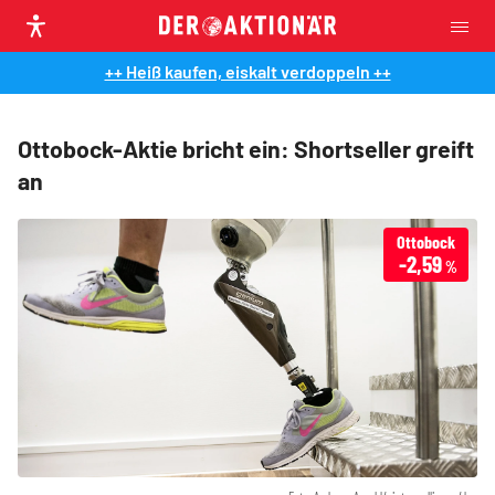
++ Heiß kaufen, eiskalt verdoppeln ++
Ottobock-Aktie bricht ein: Shortseller greift
an
Ottobock
-2,59
%