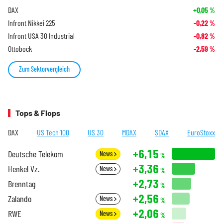
DAX
+0,05
%
Infront Nikkei 225
-0,22
%
Infront USA 30 Industrial
-0,82
%
Ottobock
-2,59
%
Zum Sektorvergleich
Tops & Flops
DAX
US Tech 100
US 30
MDAX
SDAX
EuroStoxx
+6,15
Deutsche Telekom
News
%
+3,36
Henkel Vz.
News
%
+2,73
Brenntag
%
+2,56
Zalando
News
%
+2,06
RWE
News
%