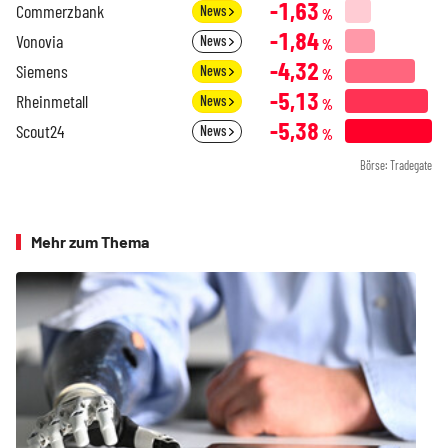
-1,63
Commerzbank
News
%
-1,84
Vonovia
News
%
-4,32
Siemens
News
%
-5,13
Rheinmetall
News
%
-5,38
Scout24
News
%
Börse: Tradegate
Mehr zum Thema