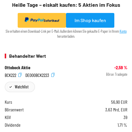
Heiße Tage – eiskalt kaufen: 5 Aktien im Fokus
Im Shop kaufen
Sofortkauf
Sie erhalten einen Download-Link per E-Mail. Außerdem können Sie gekaufte E-Paper in Ihrem
Konto
herunterladen.
Behandelter Wert
Ottobock Aktie
-2,59
%
BCK222
DE000BCK2223
Börse:
Tradegate
Watchlist
Kurs
56,90
EUR
Börsenwert
3,63 Mrd. EUR
KGV
39
Dividende
1,71 %