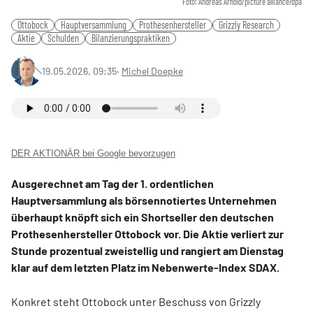
Foto: Andreas Arnold/picture alliance/dpa
Ottobock
Hauptversammlung
Prothesenhersteller
Grizzly Research
Aktie
Schulden
Bilanzierungspraktiken
19.05.2026, 09:35
‧
Michel Doepke
DER AKTIONÄR bei Google bevorzugen
Ausgerechnet am Tag der 1. ordentlichen
Hauptversammlung als börsennotiertes Unternehmen
überhaupt knöpft sich ein Shortseller den deutschen
Prothesenhersteller Ottobock vor. Die Aktie verliert zur
Stunde prozentual zweistellig und rangiert am Dienstag
klar auf dem letzten Platz im Nebenwerte-Index SDAX.
Konkret steht Ottobock unter Beschuss von Grizzly