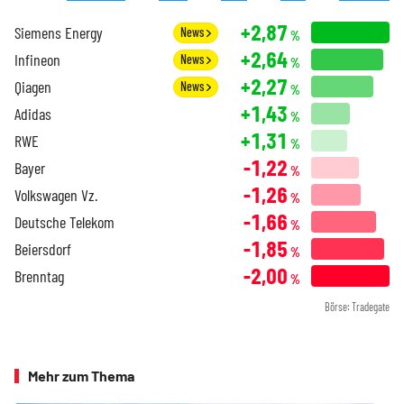
+2,87
Siemens Energy
News
%
+2,64
Infineon
News
%
+2,27
Qiagen
News
%
+1,43
Adidas
%
+1,31
RWE
%
-1,22
Bayer
%
-1,26
Volkswagen Vz.
%
-1,66
Deutsche Telekom
%
-1,85
Beiersdorf
%
-2,00
Brenntag
%
Börse: Tradegate
Mehr zum Thema