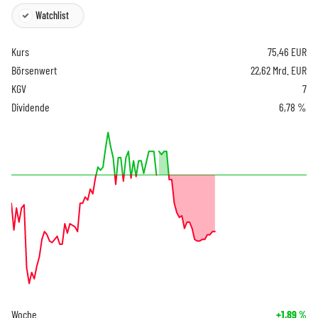
Watchlist
Kurs
75,46
EUR
Börsenwert
22,62 Mrd. EUR
KGV
7
Dividende
6,78 %
Woche
+1,89
%