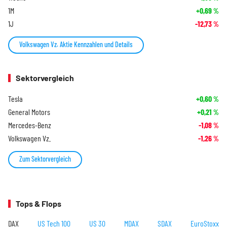
1M
+0,69
%
1J
-12,73
%
Volkswagen Vz. Aktie Kennzahlen und Details
Sektorvergleich
Tesla
+0,60
%
General Motors
+0,21
%
Mercedes-Benz
-1,08
%
Volkswagen Vz.
-1,26
%
Zum Sektorvergleich
Tops & Flops
DAX
US Tech 100
US 30
MDAX
SDAX
EuroStoxx