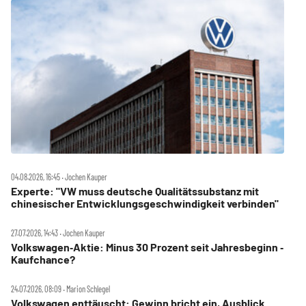
04.08.2026, 16:45 ‧ Jochen Kauper
Experte: "VW muss deutsche Qualitätssubstanz mit
chinesischer Entwicklungsgeschwindigkeit verbinden"
27.07.2026, 14:43 ‧ Jochen Kauper
Volkswagen‑Aktie: Minus 30 Prozent seit Jahresbeginn ‑
Kaufchance?
24.07.2026, 08:09 ‧ Marion Schlegel
Volkswagen enttäuscht: Gewinn bricht ein, Ausblick