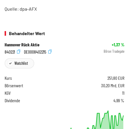
Quelle: dpa-AFX
Behandelter Wert
Hannover Rück Aktie
+1,37
%
840221
DE0008402215
Börse:
Tradegate
Watchlist
Kurs
251,80
EUR
Börsenwert
30,20 Mrd. EUR
KGV
11
Dividende
4,99 %