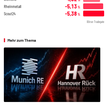
-5,13
Rheinmetall
%
-5,38
Scout24
%
Börse: Tradegate
Mehr zum Thema