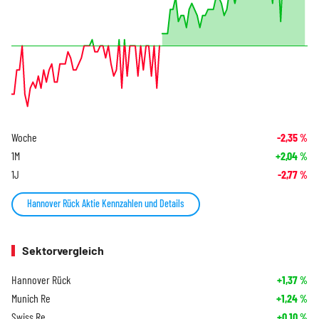
Woche
-2,35
%
1M
+2,04
%
1J
-2,77
%
Hannover Rück Aktie Kennzahlen und Details
Sektorvergleich
Hannover Rück
+1,37
%
Munich Re
+1,24
%
Swiss Re
+0,10
%