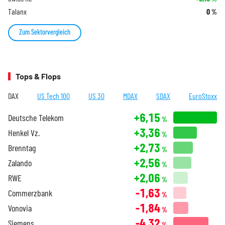
Talanx
0
%
Zum Sektorvergleich
Tops & Flops
DAX
US Tech 100
US 30
MDAX
SDAX
EuroStoxx
+6,15
Deutsche Telekom
%
+3,36
Henkel Vz.
%
+2,73
Brenntag
%
+2,56
Zalando
%
+2,06
RWE
%
-1,63
Commerzbank
%
-1,84
Vonovia
%
-4,32
Siemens
%