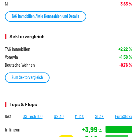
1J
-3,65
%
TAG Immobilien Aktie Kennzahlen und Details
Sektorvergleich
TAG Immobilien
+2,22
%
Vonovia
+1,59
%
Deutsche Wohnen
-0,76
%
Zum Sektorvergleich
Tops & Flops
DAX
US Tech 100
US 30
MDAX
SDAX
EuroStoxx
+3,99
Infineon
%