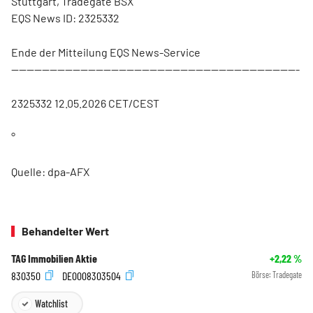
Stuttgart, Tradegate BSX
EQS News ID: 2325332
Ende der Mitteilung EQS News-Service
---------------------------------------------------------------------------
2325332 12.05.2026 CET/CEST
°
Quelle: dpa-AFX
Behandelter Wert
TAG Immobilien Aktie
+2,22
%
830350
DE0008303504
Börse:
Tradegate
Watchlist