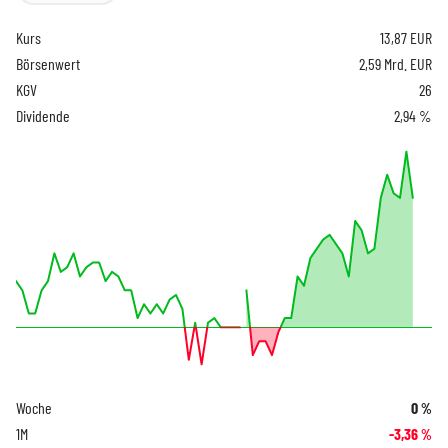
Kurs
13,87
EUR
Börsenwert
2,59 Mrd. EUR
KGV
26
Dividende
2,94 %
Woche
0
%
1M
-3,36
%