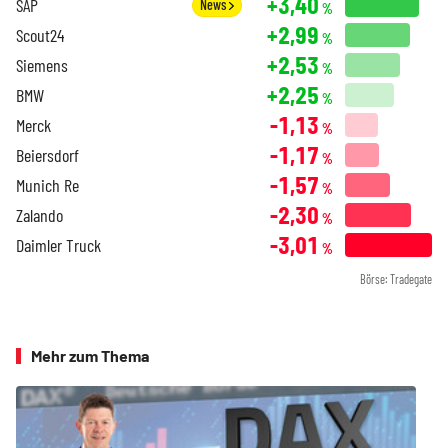
+3,40
SAP
News
%
+2,99
Scout24
%
+2,53
Siemens
%
+2,25
BMW
%
-1,13
Merck
%
-1,17
Beiersdorf
%
-1,57
Munich Re
%
-2,30
Zalando
%
-3,01
Daimler Truck
%
Börse: Tradegate
Mehr zum Thema