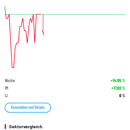
Woche
+14,95
%
1M
+17,02
%
1J
0
%
Kennzahlen und Details
Sektorvergleich