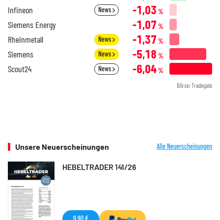
-1,03
Infineon
News
%
-1,07
Siemens Energy
%
-1,37
Rheinmetall
News
%
-5,18
Siemens
News
%
-6,04
Scout24
News
%
Börse: Tradegate
Unsere Neuerscheinungen
Alle Neuerscheinungen
HEBELTRADER 141/26
9,90 €