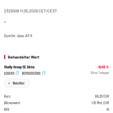
2325006 11.05.2026 CET/CEST
°
Quelle: dpa-AFX
Behandelter Wert
Shelly Group SE Aktie
-0,45
%
A2DGX9
BG1100003166
Börse:
Tradegate
Watchlist
Kurs
66,20
EUR
Börsenwert
1,15 Mrd. EUR
KGV
41