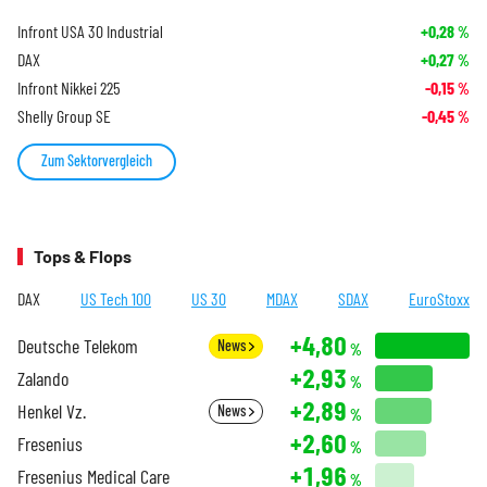
Infront USA 30 Industrial
+0,28
%
DAX
+0,27
%
Infront Nikkei 225
-0,15
%
Shelly Group SE
-0,45
%
Zum Sektorvergleich
Tops & Flops
DAX
US Tech 100
US 30
MDAX
SDAX
EuroStoxx
+4,80
Deutsche Telekom
News
%
+2,93
Zalando
%
+2,89
Henkel Vz.
News
%
+2,60
Fresenius
%
+1,96
Fresenius Medical Care
%