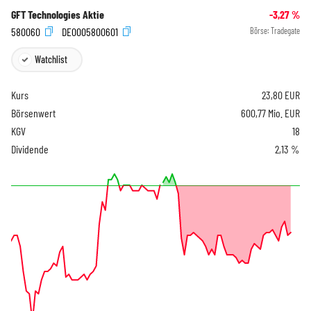
GFT Technologies Aktie
-3,27
%
580060
DE0005800601
Börse:
Tradegate
Watchlist
Kurs
23,80
EUR
Börsenwert
600,77 Mio. EUR
KGV
18
Dividende
2,13 %