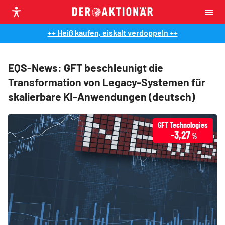
++ Heiß kaufen, eiskalt verdoppeln ++
EQS-News: GFT beschleunigt die
Transformation von Legacy-Systemen für
skalierbare KI-Anwendungen (deutsch)
GFT Technologies
-3,27
%