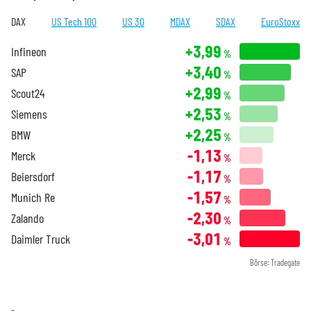
DAX
US Tech 100
US 30
MDAX
SDAX
EuroStoxx
+3,99
Infineon
%
+3,40
SAP
%
+2,99
Scout24
%
+2,53
Siemens
%
+2,25
BMW
%
-1,13
Merck
%
-1,17
Beiersdorf
%
-1,57
Munich Re
%
-2,30
Zalando
%
-3,01
Daimler Truck
%
Börse: Tradegate