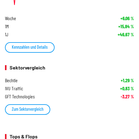
Woche
+6,06
%
1M
+15,84
%
1J
+46,67
%
Kennzahlen und Details
Sektorvergleich
Bechtle
+1,29
%
IVU Traffic
+0,83
%
GFT Technologies
-3,27
%
Zum Sektorvergleich
Tops & Flops