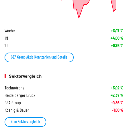
Woche
+3,07
%
1M
+4,00
%
1J
+0,75
%
GEA Group Aktie Kennzahlen und Details
Sektorvergleich
Technotrans
+3,02
%
Heidelberger Druck
+2,37
%
GEA Group
-0,86
%
Koenig & Bauer
-1,00
%
Zum Sektorvergleich