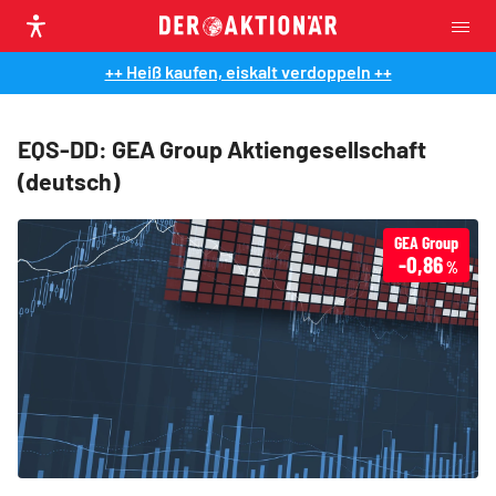
++ Heiß kaufen, eiskalt verdoppeln ++
EQS-DD: GEA Group Aktiengesellschaft
(deutsch)
GEA Group
-0,86
%