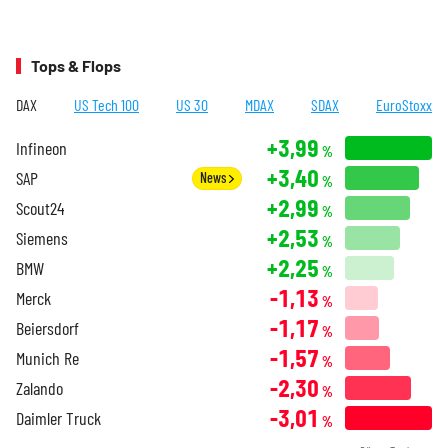
Tops & Flops
DAX
US Tech 100
US 30
MDAX
SDAX
EuroStoxx
+3,99
Infineon
%
+3,40
SAP
News
%
+2,99
Scout24
%
+2,53
Siemens
%
+2,25
BMW
%
-1,13
Merck
%
-1,17
Beiersdorf
%
-1,57
Munich Re
%
-2,30
Zalando
%
-3,01
Daimler Truck
%