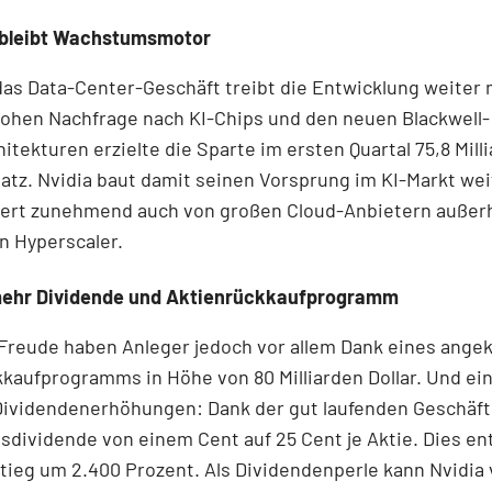
 bleibt Wachstumsmotor
das Data-Center-Geschäft treibt die Entwicklung weiter 
hohen Nachfrage nach KI-Chips und den neuen Blackwell-
itekturen erzielte die Sparte im ersten Quartal 75,8 Mill
atz. Nvidia baut damit seinen Vorsprung im KI-Markt wei
tiert zunehmend auch von großen Cloud-Anbietern außerh
n Hyperscaler.
mehr Dividende und Aktienrückkaufprogramm
 Freude haben Anleger jedoch vor allem Dank eines ange
kaufprogramms in Höhe von 80 Milliarden Dollar. Und ei
ividendenerhöhungen: Dank der gut laufenden Geschäft
lsdividende von einem Cent auf 25 Cent je Aktie. Dies en
ieg um 2.400 Prozent. Als Dividendenperle kann Nvidia 