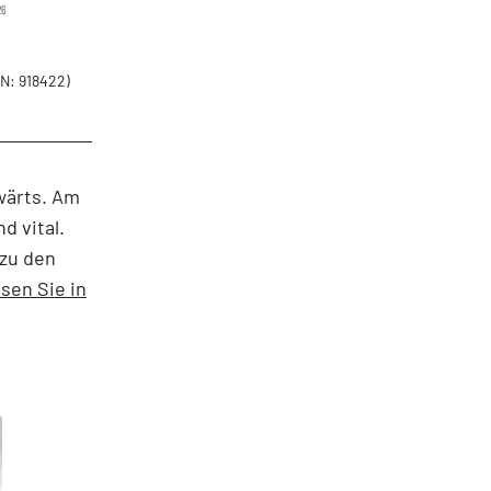
26
N: 918422)
bwärts. Am
d vital.
 zu den
esen Sie in