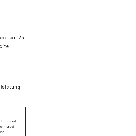
ent auf 25
dite
nleistung
ttelbar und
er hierauf
ung