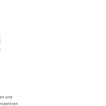
G
ren und
enzentren