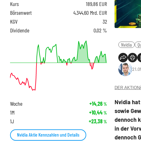
Kurs
189,86
EUR
Börsenwert
4.344,60 Mrd. EUR
KGV
32
Dividende
0,02 %
Nvidia
Q
21.0
DER AKTIONÄR
Nvidia ha
Woche
+14,26
%
sowie Gewi
1M
+10,44
%
dennoch k
1J
+23,38
%
in der Vor
Nvidia Aktie Kennzahlen und Details
dennoch G