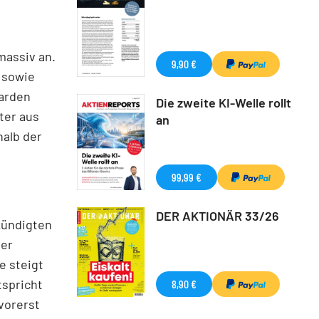
massiv an.
9,90 €
 sowie
iarden
Die zweite KI-Welle rollt
ter aus
an
alb der
99,99 €
DER AKTIONÄR 33/26
kündigten
ner
e steigt
tspricht
8,90 €
vorerst