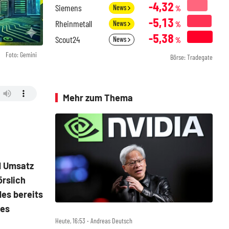
-4,32
Siemens
News
%
-5,13
Rheinmetall
News
%
-5,38
Scout24
News
%
Foto: Gemini
Börse: Tradegate
Mehr zum Thema
d Umsatz
örslich
es bereits
 es
Heute, 16:53 ‧ Andreas Deutsch