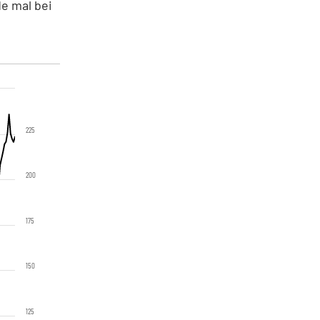
e mal bei
225
200
175
150
125