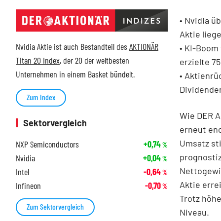
• Nvidia ü
Aktie lieg
Nvidia Aktie ist auch Bestandteil des
AKTIONÄR
• KI-Boom 
Titan 20 Index
, der 20 der weltbesten
erzielte 75
Unternehmen in einem Basket bündelt.
•
Aktienrü
Dividende
Zum Index
Wie DER A
Sektorvergleich
erneut en
Umsatz sti
NXP Semiconductors
+0,74
%
prognostiz
Nvidia
+0,04
%
Nettogewin
Intel
-0,64
%
Aktie erre
Infineon
-0,70
%
Trotz höhe
Zum Sektorvergleich
Niveau.