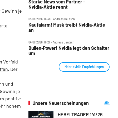
Starke News vom Partner –
Nvidia‑Aktie rennt
r Gewinn je
05.08.2026, 16:38 ‧ Andreas Deutsch
Kaufalarm! Musk treibt Nvidia‑Aktie
arte
an
04.08.2026, 16:21 ‧ Andreas Deutsch
Bullen‑Power! Nvidia legt den Schalter
um
m Vorfeld
Mehr Nvidia Empfehlungen
ffen
. Der
inn und
 Gewinn je
rs positiv:
Unsere Neuerscheinungen
Alle
sehr hohem
Neuerscheinungen
HEBELTRADER 141/26