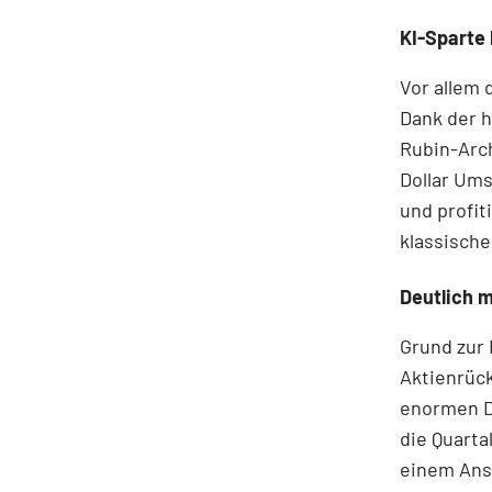
KI-Sparte
Vor allem 
Dank der 
Rubin-Arch
Dollar Ums
und profi
klassische
Deutlich 
Grund zur
Aktienrück
enormen D
die Quarta
einem Anst