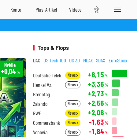
Tops & Flops
DAX
US Tech 100
US 30
MDAX
SDAX
EuroStoxx
Nvidia
+0,04
%
+6,15
Deutsche Telekom
News
%
+3,36
Henkel Vz.
News
%
+2,73
Brenntag
%
+2,56
Zalando
News
%
+2,06
RWE
News
%
-1,63
Commerzbank
News
%
-1,84
Vonovia
News
%