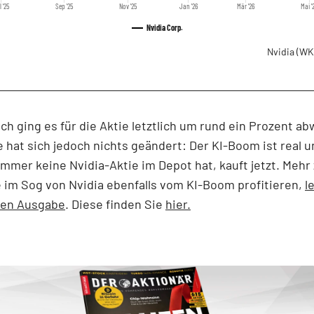
l '25
Sep '25
Nov '25
Jan '26
Mär '26
Mai '
Nvidia Corp.
Nvidia
(WK
ch ging es für die Aktie letztlich um rund ein Prozent a
e hat sich jedoch nichts geändert: Der KI-Boom ist real un
mmer keine Nvidia-Aktie im Depot hat, kauft jetzt. Mehr
e im Sog von Nvidia ebenfalls vom KI-Boom profitieren,
l
llen Ausgabe
. Diese finden Sie
hier.