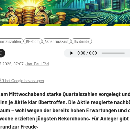
uartalszahlen
KI-Boom
Aktienrückkauf
Dividende
5.2026, 07:07
‧
Jan-Paul Fóri
 bei Google bevorzugen
t am Mittwochabend starke Quartalszahlen vorgelegt un
nn je Aktie klar übertroffen. Die Aktie reagierte nachb
aum – wohl wegen der bereits hohen Erwartungen und d
woche erzielten jüngsten Rekordhochs. Für Anleger gibt
rund zur Freude.