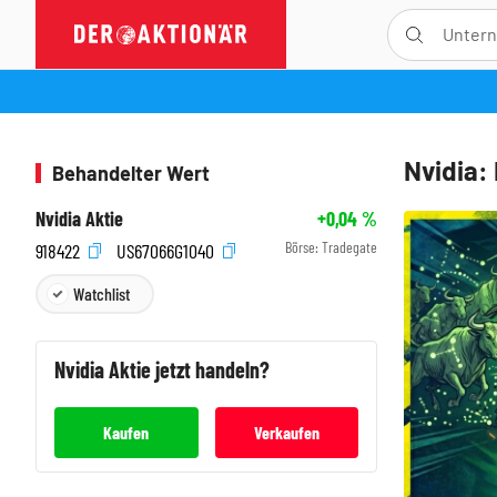
Nvidia:
Behandelter Wert
Nvidia Aktie
+0,04
%
Börse:
Tradegate
918422
US67066G1040
Watchlist
Nvidia
Aktie jetzt handeln?
Kaufen
Verkaufen