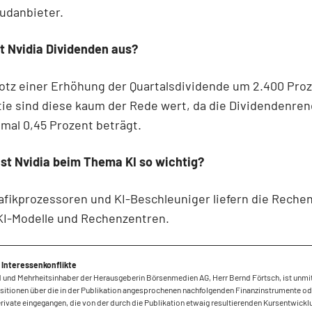
udanbieter.
t Nvidia Dividenden aus?
rotz einer Erhöhung der Quartalsdividende um 2.400 Proz
tie sind diese kaum der Rede wert, da die Dividendenren
mal 0,45 Prozent beträgt.
st Nvidia beim Thema KI so wichtig?
afikprozessoren und KI-Beschleuniger liefern die Reche
KI-Modelle und Rechenzentren.
 Interessenkonflikte
 und Mehrheitsinhaber der Herausgeberin Börsenmedien AG, Herr Bernd Förtsch, ist unmi
sitionen über die in der Publikation angesprochenen nachfolgenden Finanzinstrumente od
ivate eingegangen, die von der durch die Publikation etwaig resultierenden Kursentwickl