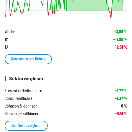
Woche
+3,88
%
1M
+11,98
%
1J
-12,61
%
Kennzahlen und Details
Sektorvergleich
Fresenius Medical Care
+1,77
%
Sonic Healthcare
+1,37
%
Johnson & Johnson
0
%
Siemens Healthineers
-0,51
%
Zum Sektorvergleich