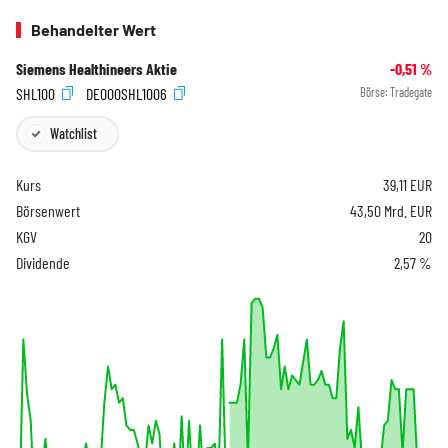
Behandelter Wert
Siemens Healthineers Aktie
-0,51
%
SHL100
DE000SHL1006
Börse:
Tradegate
Watchlist
Kurs
39,11
EUR
Börsenwert
43,50 Mrd. EUR
KGV
20
Dividende
2,57 %