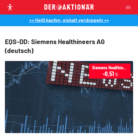
++ Heiß kaufen, eiskalt verdoppeln ++
EQS-DD: Siemens Healthineers AG
(deutsch)
Siemens Healthineers
-0,51
%