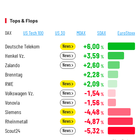
Tops & Flops
DAX
US Tech 100
US 30
MDAX
SDAX
EuroStoxx
+6,00
Deutsche Telekom
News
%
+3,59
Henkel Vz.
News
%
+2,60
Zalando
News
%
+2,28
Brenntag
%
+2,09
RWE
News
%
-1,54
Volkswagen Vz.
News
%
-1,56
Vonovia
News
%
-4,48
Siemens
News
%
-4,87
Rheinmetall
News
%
-5,32
Scout24
News
%