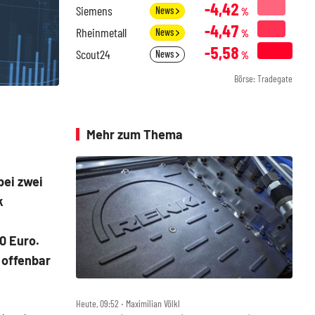
-4,42
Siemens
News
%
-4,47
Rheinmetall
News
%
-5,58
Scout24
News
%
Börse: Tradegate
Mehr zum Thema
bei zwei
k
0 Euro.
 offenbar
Heute, 09:52 ‧ Maximilian Völkl