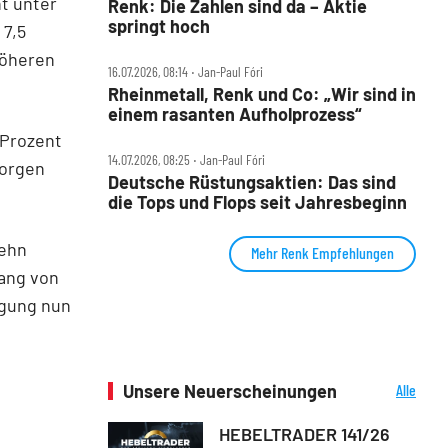
nt unter
Renk: Die Zahlen sind da – Aktie
springt hoch
 7,5
höheren
16.07.2026, 08:14 ‧ Jan-Paul Fóri
Rheinmetall, Renk und Co: „Wir sind in
einem rasanten Aufholprozess“
 Prozent
14.07.2026, 08:25 ‧ Jan-Paul Fóri
Morgen
Deutsche Rüstungsaktien: Das sind
die Tops und Flops seit Jahresbeginn
zehn
Mehr Renk Empfehlungen
ang von
igung nun
Unsere Neuerscheinungen
Alle
Neuerscheinungen
HEBELTRADER 141/26