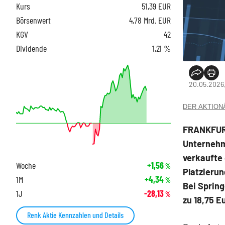
Kurs
51,39
EUR
Börsenwert
4,78 Mrd. EUR
KGV
42
Dividende
1,21 %
20.05.2026
DER AKTIONÄR
FRANKFURT
Unternehm
verkaufte
Woche
+1,56
%
Platzierun
1M
+4,34
%
Bei Sprin
1J
-28,13
%
zu 18,75 E
Renk Aktie Kennzahlen und Details