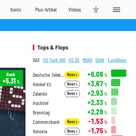
Tops & Flops
DAX
US Tech 100
US 30
MDAX
SDAX
EuroStoxx
+6,08
Renk
Deutsche Telekom
News
%
+5,31
+3,67
%
Henkel Vz.
News
%
+2,93
Zalando
News
%
+2,33
Hochtief
%
+2,28
Brenntag
%
-1,53
Commerzbank
News
%
-1,75
Vonovia
News
%