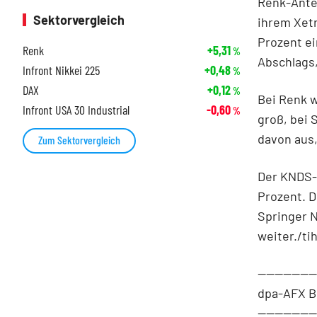
Renk-Antei
Sektorvergleich
ihrem Xetr
Prozent ei
Renk
+5,31
%
Abschlags
Infront Nikkei 225
+0,48
%
DAX
+0,12
%
Bei Renk w
Infront USA 30 Industrial
-0,60
%
groß, bei 
davon aus,
Zum Sektorvergleich
Der KNDS-A
Prozent. 
Springer N
weiter./ti
-------------
dpa-AFX B
-------------