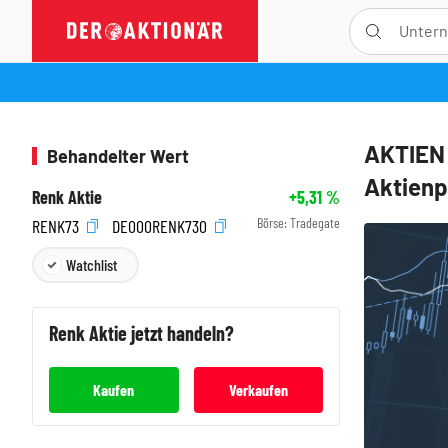
AKTIEN 
Behandelter Wert
Aktienp
Renk Aktie
+5,31
%
Börse:
Tradegate
RENK73
DE000RENK730
Watchlist
Renk
Aktie jetzt handeln?
Kaufen
Verkaufen