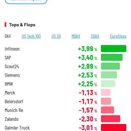
Tops & Flops
DAX
US Tech 100
US 30
MDAX
SDAX
EuroStoxx
+3,99
Infineon
%
+3,40
SAP
%
+2,99
Scout24
%
+2,53
Siemens
%
+2,25
BMW
%
-1,13
Merck
%
-1,17
Beiersdorf
%
-1,57
Munich Re
%
-2,30
Zalando
%
-3,01
Daimler Truck
%