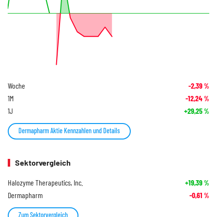
Woche
-2,39
%
1M
-12,24
%
1J
+29,25
%
Dermapharm Aktie Kennzahlen und Details
Sektorvergleich
Halozyme Therapeutics, Inc.
+19,39
%
Dermapharm
-0,61
%
Zum Sektorvergleich