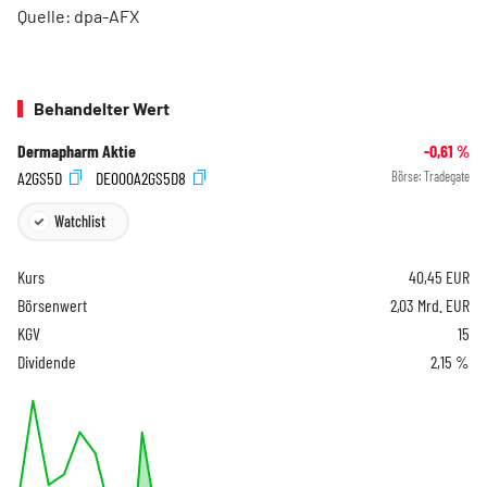
Quelle: dpa-AFX
Behandelter Wert
Dermapharm Aktie
-0,61
%
A2GS5D
DE000A2GS5D8
Börse:
Tradegate
Watchlist
Kurs
40,45
EUR
Börsenwert
2,03 Mrd. EUR
KGV
15
Dividende
2,15 %