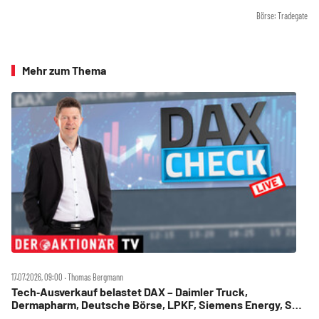
Börse: Tradegate
Mehr zum Thema
17.07.2026, 09:00 ‧ Thomas Bergmann
Tech‑Ausverkauf belastet DAX – Daimler Truck,
Dermapharm, Deutsche Börse, LPKF, Siemens Energy, SMA
Solar im Check