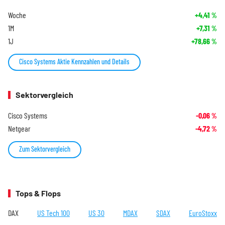
Woche
+4,41
%
1M
+7,31
%
1J
+78,66
%
Cisco Systems Aktie Kennzahlen und Details
Sektorvergleich
Cisco Systems
-0,06
%
Netgear
-4,72
%
Zum Sektorvergleich
Tops & Flops
DAX
US Tech 100
US 30
MDAX
SDAX
EuroStoxx