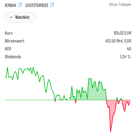
878841
US17275R1023
Börse:
Tradegate
Watchlist
Kurs
105,02
EUR
Börsenwert
413,50 Mrd. EUR
KGV
40
Dividende
1,34 %