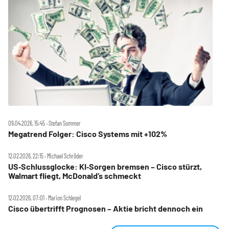
09.04.2026, 15:45 ‧ Stefan Sommer
Megatrend Folger: Cisco Systems mit +102%
12.02.2026, 22:15 ‧ Michael Schröder
US‑Schlussglocke: KI‑Sorgen bremsen – Cisco stürzt,
Walmart fliegt, McDonald’s schmeckt
12.02.2026, 07:01 ‧ Marion Schlegel
Cisco übertrifft Prognosen – Aktie bricht dennoch ein