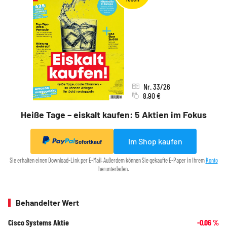
Nr. 33/26
8,90 €
Heiße Tage – eiskalt kaufen: 5 Aktien im Fokus
Im Shop kaufen
Sofortkauf
Sie erhalten einen Download-Link per E-Mail. Außerdem können Sie gekaufte E-Paper in Ihrem
Konto
herunterladen.
Behandelter Wert
Cisco Systems Aktie
-0,06
%