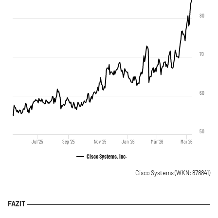
80
70
60
50
Jul '25
Sep '25
Nov '25
Jan '26
Mär '26
Mai '26
Cisco Systems, Inc.
Cisco Systems
(WKN: 878841)