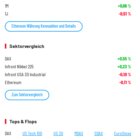
1M
+0,06
%
1J
-0,51
%
Ethereum Währung Kennzahlen und Details
Sektorvergleich
DAX
+0,55
%
Infront Nikkei 225
+0,23
%
Infront USA 30 Industrial
-0,10
%
Ethereum
-0,11
%
Zum Sektorvergleich
Tops & Flops
DAX
US Tech 100
US 30
MDAX
SDAX
EuroStoxx