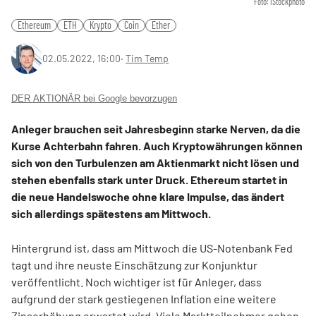
Foto: iStockphoto
Ethereum
ETH
Krypto
Coin
Ether
02.05.2022, 16:00
‧
Tim Temp
DER AKTIONÄR bei Google bevorzugen
Anleger brauchen seit Jahresbeginn starke Nerven, da die
Kurse Achterbahn fahren. Auch Kryptowährungen können
sich von den Turbulenzen am Aktienmarkt nicht lösen und
stehen ebenfalls stark unter Druck. Ethereum startet in
die neue Handelswoche ohne klare Impulse, das ändert
sich allerdings spätestens am Mittwoch.
Hintergrund ist, dass am Mittwoch die US-Notenbank Fed
tagt und ihre neuste Einschätzung zur Konjunktur
veröffentlicht. Noch wichtiger ist für Anleger, dass
aufgrund der stark gestiegenen Inflation eine weitere
Zinserhöhung erwartet wird. Viele Marktteilnehmer gehen