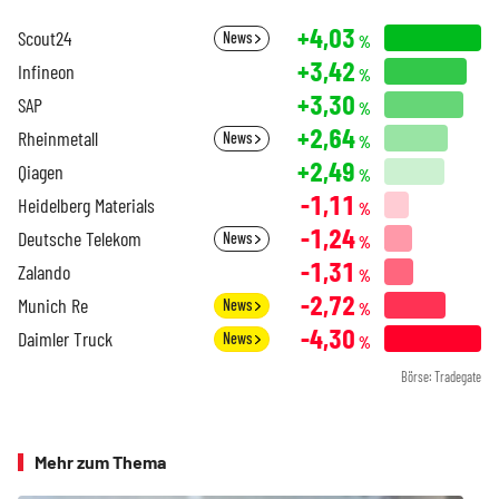
+4,03
Scout24
News
%
+3,42
Infineon
%
+3,30
SAP
%
+2,64
Rheinmetall
News
%
+2,49
Qiagen
%
-1,11
Heidelberg Materials
%
-1,24
Deutsche Telekom
News
%
-1,31
Zalando
%
-2,72
Munich Re
News
%
-4,30
Daimler Truck
News
%
Börse: Tradegate
Mehr zum Thema