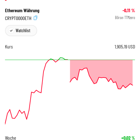
Ethereum Währung
-0,11
%
CRYPT0000ETH
Börse:
TTMzero
Watchlist
Kurs
1.905,19
USD
Woche
+0,02
%