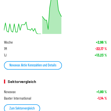
Woche
+2,96
%
1M
-22,17
%
1J
+13,23
%
Novavax Aktie Kennzahlen und Details
Sektorvergleich
Novavax
+1,80
%
Baxter International
-1,14
%
Zum Sektorvergleich