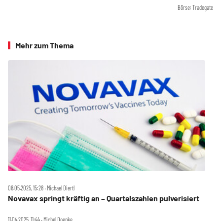
Börse: Tradegate
Mehr zum Thema
08.05.2025, 15:28 ‧ Michael Diertl
Novavax springt kräftig an – Quartalszahlen pulverisiert
11.04.2025, 11:44 ‧ Michel Doepke