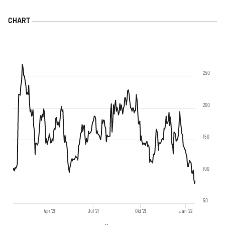
250
200
150
100
50
Apr '21
Jul '21
Okt '21
Jan '22