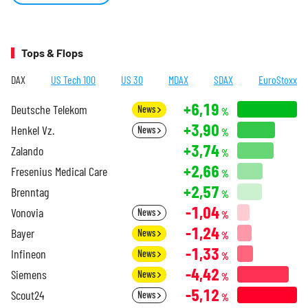
Tops & Flops
DAX
US Tech 100
US 30
MDAX
SDAX
EuroStoxx
+6,19
Deutsche Telekom
News
%
+3,90
Henkel Vz.
News
%
+3,74
Zalando
%
+2,66
Fresenius Medical Care
%
+2,57
Brenntag
%
-1,04
Vonovia
News
%
-1,24
Bayer
News
%
-1,33
Infineon
News
%
-4,42
Siemens
News
%
-5,12
Scout24
News
%