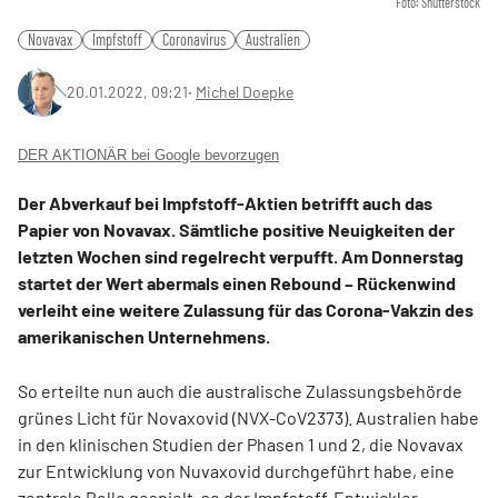
Foto: Shutterstock
Novavax
Impfstoff
Coronavirus
Australien
20.01.2022, 09:21
‧
Michel Doepke
DER AKTIONÄR bei Google bevorzugen
Der Abverkauf bei Impfstoff-Aktien betrifft auch das
Papier von Novavax. Sämtliche positive Neuigkeiten der
letzten Wochen sind regelrecht verpufft. Am Donnerstag
startet der Wert abermals einen Rebound – Rückenwind
verleiht eine weitere Zulassung für das Corona-Vakzin des
amerikanischen Unternehmens.
So erteilte nun auch die australische Zulassungsbehörde
grünes Licht für Novaxovid (NVX-CoV2373). Australien habe
in den klinischen Studien der Phasen 1 und 2, die Novavax
zur Entwicklung von Nuvaxovid durchgeführt habe, eine
zentrale Rolle gespielt, so der Impfstoff-Entwickler.