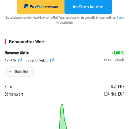
Im Shop kaufen
Sofortkauf
Sie erhalten einen Download-Link per E-Mail. Außerdem können Sie gekaufte E-Paper in Ihrem
Konto
herunterladen.
Behandelter Wert
Novavax Aktie
+1,80
%
A2PKMZ
US6700024010
Börse:
Tradegate
Watchlist
Kurs
6,79
EUR
Börsenwert
1,04 Mrd. EUR