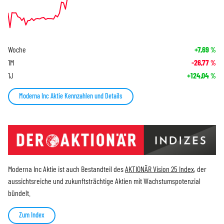
Woche
+7,69
%
1M
-26,77
%
1J
+124,04
%
Moderna Inc Aktie Kennzahlen und Details
Moderna Inc Aktie ist auch Bestandteil des
AKTIONÄR Vision 25 Index
, der
aussichtsreiche und zukunftsträchtige Aktien mit Wachstumspotenzial
bündelt.
Zum Index