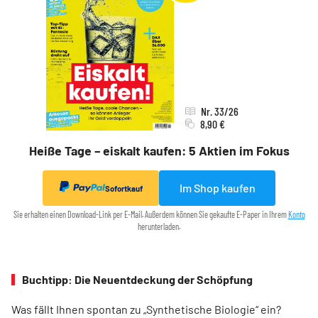
Nr. 33/26
8,90 €
Heiße Tage – eiskalt kaufen: 5 Aktien im Fokus
Im Shop kaufen
Sofortkauf
Sie erhalten einen Download-Link per E-Mail. Außerdem können Sie gekaufte E-Paper in Ihrem
Konto
herunterladen.
Buchtipp: Die Neuentdeckung der Schöpfung
Was fällt Ihnen spontan zu „Synthetische Biologie“ ein?