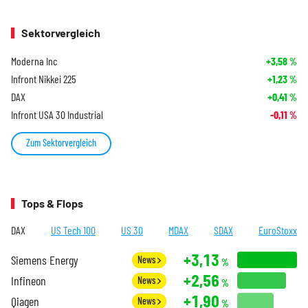
Sektorvergleich
Moderna Inc
+3,58
%
Infront Nikkei 225
+1,23
%
DAX
+0,41
%
Infront USA 30 Industrial
-0,11
%
Zum Sektorvergleich
Tops & Flops
DAX
US Tech 100
US 30
MDAX
SDAX
EuroStoxx
+3,13
Siemens Energy
News
%
+2,56
Infineon
News
%
+1,90
Qiagen
News
%