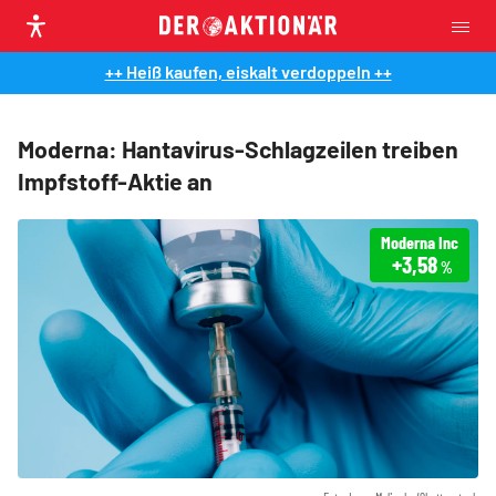
++ Heiß kaufen, eiskalt verdoppeln ++
Moderna: Hantavirus-Schlagzeilen treiben
Impfstoff-Aktie an
Moderna Inc
+3,58
%