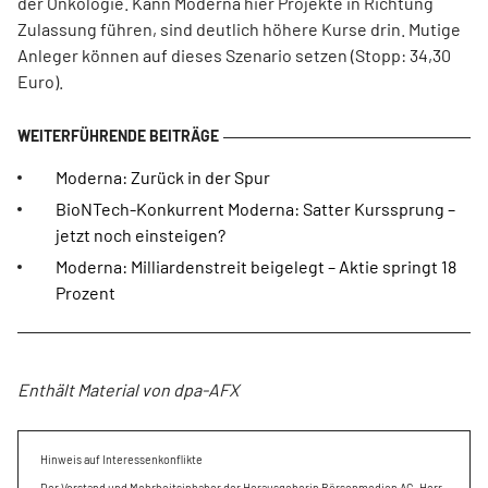
der Onkologie. Kann Moderna hier Projekte in Richtung
Zulassung führen, sind deutlich höhere Kurse drin. Mutige
Anleger können auf dieses Szenario setzen (Stopp: 34,30
Euro).
Moderna: Zurück in der Spur
BioNTech-Konkurrent Moderna: Satter Kurssprung –
jetzt noch einsteigen?
Moderna: Milliardenstreit beigelegt – Aktie springt 18
Prozent
Enthält Material von dpa-AFX
Hinweis auf Interessenkonflikte
Der Vorstand und Mehrheitsinhaber der Herausgeberin Börsenmedien AG, Herr