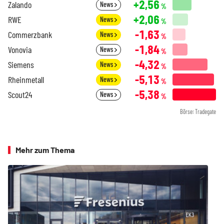
+2,56
Zalando
News
%
+2,06
RWE
News
%
-1,63
Commerzbank
News
%
-1,84
Vonovia
News
%
-4,32
Siemens
News
%
-5,13
Rheinmetall
News
%
-5,38
Scout24
News
%
Börse: Tradegate
Mehr zum Thema