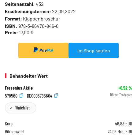
Seitenanzahl:
432
Erscheinungstermin:
22.09.2022
Format:
Klappenbroschur
ISBN:
978-3-86470-846-6
Preis:
17,00 €
Im Shop kaufen
Behandelter Wert
Fresenius Aktie
+0,52
%
578560
DE0005785604
Börse:
Tradegate
Watchlist
Kurs
46,83
EUR
Börsenwert
24,96 Mrd. EUR