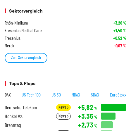
Sektorvergleich
Rhön-Klinikum
+3,20
%
Fresenius Medical Care
+1,40
%
Fresenius
+0,52
%
Merck
-0,07
%
Zum Sektorvergleich
Tops & Flops
DAX
US Tech 100
US 30
MDAX
SDAX
EuroStoxx
+5,82
Deutsche Telekom
News
%
+3,36
Henkel Vz.
News
%
+2,73
Brenntag
%