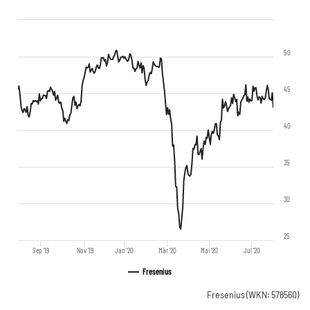
50
45
40
35
30
25
Sep '19
Nov '19
Jan '20
Mär '20
Mai '20
Jul '20
Fresenius
Fresenius
(WKN: 578560)