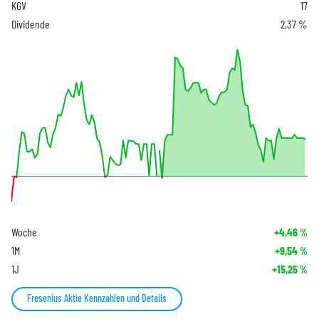
KGV
17
Dividende
2,37 %
Woche
+4,46
%
1M
+9,54
%
1J
+15,25
%
Fresenius Aktie Kennzahlen und Details