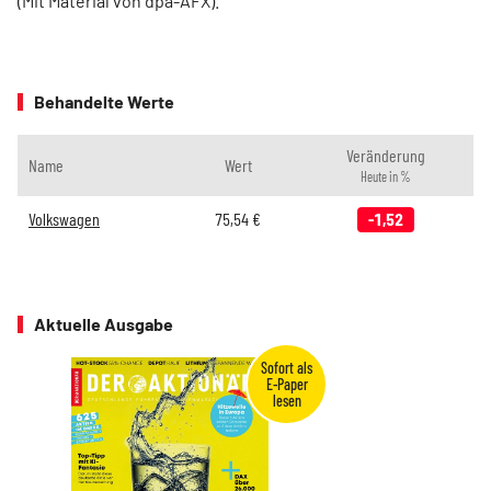
(Mit Material von dpa-AFX).
Behandelte Werte
Veränderung
Name
Wert
Heute in %
Volkswagen
75,54
€
-1,52
Aktuelle Ausgabe