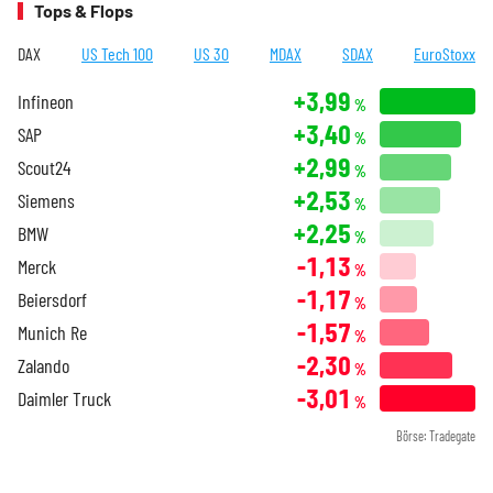
Tops & Flops
DAX
US Tech 100
US 30
MDAX
SDAX
EuroStoxx
+3,99
Infineon
%
+3,40
SAP
%
+2,99
Scout24
%
+2,53
Siemens
%
+2,25
BMW
%
-1,13
Merck
%
-1,17
Beiersdorf
%
-1,57
Munich Re
%
-2,30
Zalando
%
-3,01
Daimler Truck
%
Börse: Tradegate