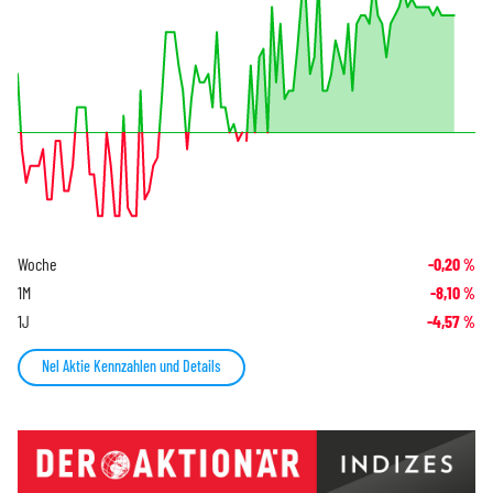
Woche
-0,20
%
1M
-8,10
%
1J
-4,57
%
Nel Aktie Kennzahlen und Details