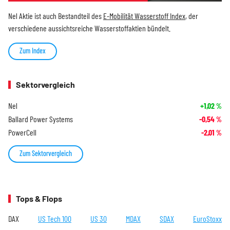
Nel Aktie ist auch Bestandteil des
E-Mobilität Wasserstoff Index
, der
verschiedene aussichtsreiche Wasserstoffaktien bündelt.
Zum Index
Sektorvergleich
Nel
+1,02
%
Ballard Power Systems
-0,54
%
PowerCell
-2,01
%
Zum Sektorvergleich
Tops & Flops
DAX
US Tech 100
US 30
MDAX
SDAX
EuroStoxx