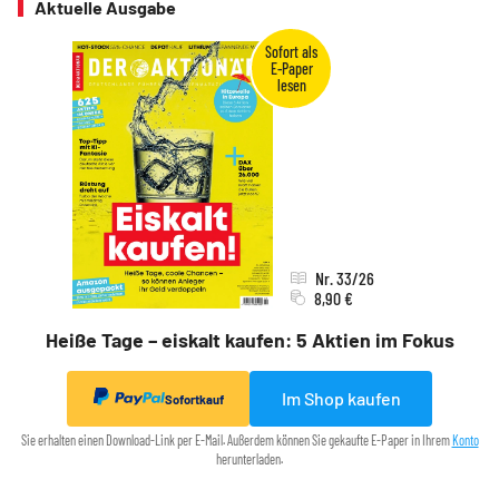
Aktuelle Ausgabe
Nr. 33/26
8,90 €
Heiße Tage – eiskalt kaufen: 5 Aktien im Fokus
Im Shop kaufen
Sofortkauf
Sie erhalten einen Download-Link per E-Mail. Außerdem können Sie gekaufte E-Paper in Ihrem
Konto
herunterladen.