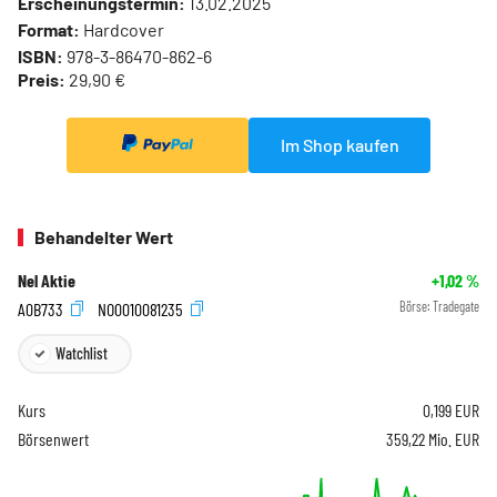
Erscheinungstermin:
13.02.2025
Format:
Hardcover
ISBN:
978-3-86470-862-6
Preis:
29,90 €
Im Shop kaufen
Behandelter Wert
Nel Aktie
+1,02
%
A0B733
NO0010081235
Börse:
Tradegate
Watchlist
Kurs
0,199
EUR
Börsenwert
359,22 Mio. EUR