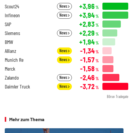
+3,96
Scout24
News
%
+3,94
Infineon
News
%
+2,83
SAP
%
+2,29
Siemens
News
%
+1,94
BMW
%
-1,34
Allianz
News
%
-1,57
Munich Re
News
%
-1,58
Merck
%
-2,46
Zalando
News
%
-3,72
Daimler Truck
News
%
Börse: Tradegate
Mehr zum Thema