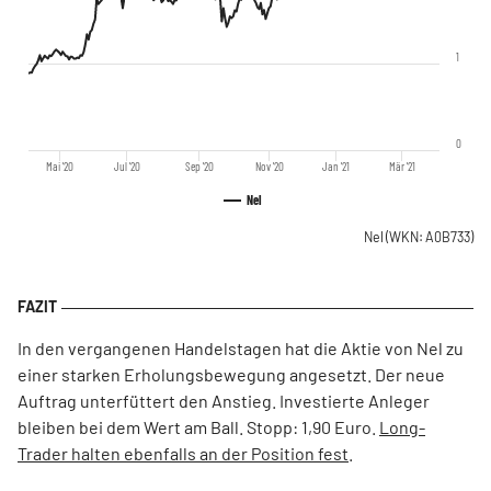
1
0
Mai '20
Jul '20
Sep '20
Nov '20
Jan '21
Mär '21
Nel
Nel
(WKN: A0B733)
In den vergangenen Handelstagen hat die Aktie von Nel zu
einer starken Erholungsbewegung angesetzt. Der neue
Auftrag unterfüttert den Anstieg. Investierte Anleger
bleiben bei dem Wert am Ball. Stopp: 1,90 Euro.
Long-
Trader halten ebenfalls an der Position fest
.