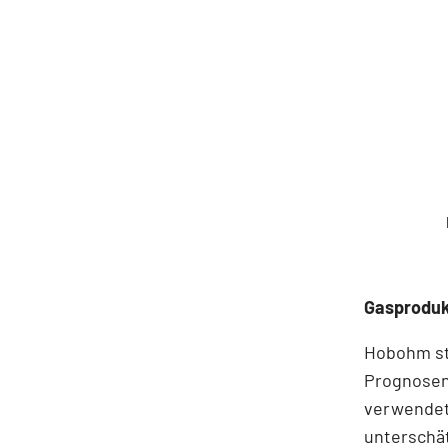
Gasproduk
Hobohm sti
Prognosen
verwendet
unterschät