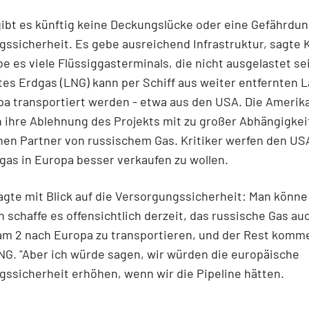
ibt es künftig keine Deckungslücke oder eine Gefährdun
ssicherheit. Es gebe ausreichend Infrastruktur, sagte 
 es viele Flüssiggasterminals, die nicht ausgelastet se
tes Erdgas (LNG) kann per Schiff aus weiter entfernten 
a transportiert werden - etwa aus den USA. Die Amerik
ihre Ablehnung des Projekts mit zu großer Abhängigkeit
en Partner von russischem Gas. Kritiker werfen den USA
ggas in Europa besser verkaufen zu wollen.
te mit Blick auf die Versorgungssicherheit: Man könne
 schaffe es offensichtlich derzeit, das russische Gas au
am 2 nach Europa zu transportieren, und der Rest komm
NG. "Aber ich würde sagen, wir würden die europäische
ssicherheit erhöhen, wenn wir die Pipeline hätten.