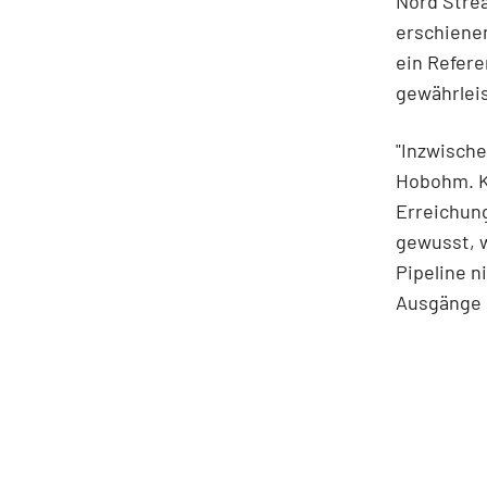
Nord Strea
erschiene
ein Refer
gewährleis
"Inzwische
Hobohm. K
Erreichung
gewusst, 
Pipeline n
Ausgänge 