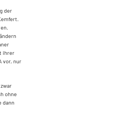
g der
Kemfert.
ien.
Ländern
aner
 ihrer
 vor, nur
 zwar
ch ohne
e dann