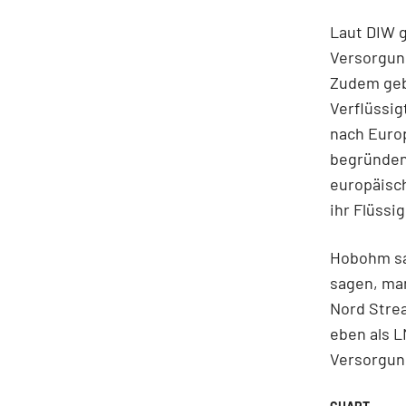
Laut DIW g
Versorgung
Zudem gebe
Verflüssig
nach Europ
begründen 
europäisch
ihr Flüssi
Hobohm sag
sagen, man
Nord Stre
eben als L
Versorgung