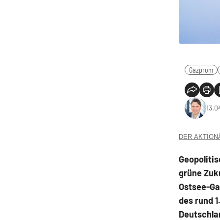
Gazprom
13.0
DER AKTIONÄR
Geopolitis
grüne Zuku
Ostsee-Gas
des rund 
Deutschla