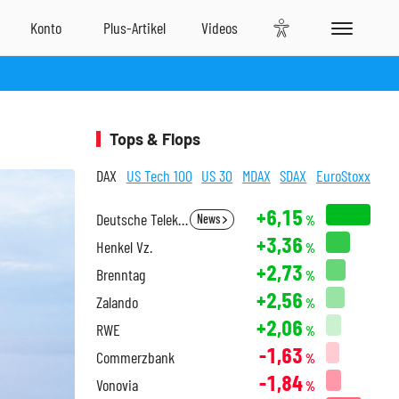
Tops & Flops
DAX
US Tech 100
US 30
MDAX
SDAX
EuroStoxx
+6,15
Deutsche Telekom
News
%
+3,36
Henkel Vz.
%
+2,73
Brenntag
%
+2,56
Zalando
%
+2,06
RWE
%
-1,63
Commerzbank
%
-1,84
Vonovia
%