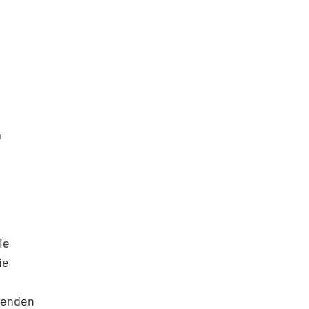
m
ie
ie
mmenden