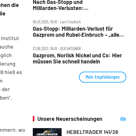
Nach Gas‑Stopp und
ehen die
Milliarden‑Verlusten:
die
Massen‑Entlassungen bei Gazprom
05.01.2025, 18:10 ‧ Lars Friedrich
Gas‑Stopp: Milliarden‑Verlust für
Gazprom und Rubel‑Einbruch – „alles
Institut
wird gut“
rauche
21.09.2023, 18:01 ‧ DER AKTIONÄR
glich
Gazprom, Norilsk Nickel und Co: Hier
müssen Sie schnell handeln
gierung
8 hieß es
Mehr Empfehlungen
en
 der
ben".
Unsere Neuerscheinungen
Alle
Neuerscheinungen
ommern, wo
HEBELTRADER 141/26