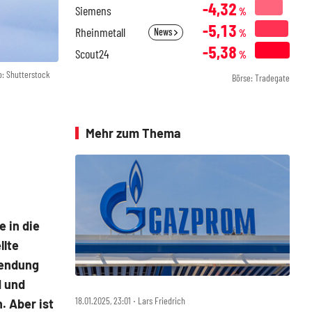
-4,32
Siemens
%
-5,13
Rheinmetall
News
%
-5,38
Scout24
%
o: Shutterstock
Börse: Tradegate
Mehr zum Thema
 in die
llte
lendung
d und
18.01.2025, 23:01 ‧ Lars Friedrich
. Aber ist