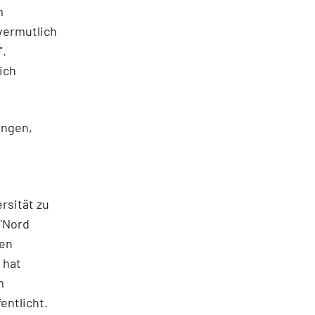
m
vermutlich
".
ich
ingen,
rsität zu
 "Nord
nen
 hat
m
entlicht.