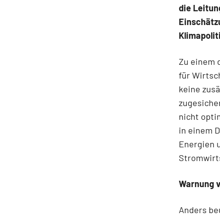
die Leitun
Einschätz
Klimapolit
Zu einem d
für Wirtsc
keine zusä
zugesicher
nicht opt
in einem D
Energien u
Stromwirt
Warnung v
Anders be