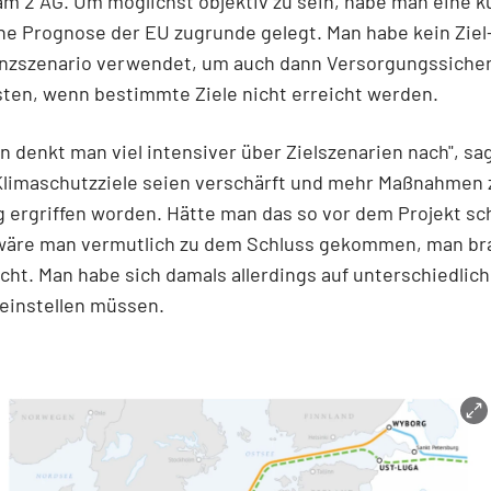
m 2 AG. Um möglichst objektiv zu sein, habe man eine k
ne Prognose der EU zugrunde gelegt. Man habe kein Ziel
enzszenario verwendet, um auch dann Versorgungssicher
ten, wenn bestimmte Ziele nicht erreicht werden.
n denkt man viel intensiver über Zielszenarien nach", sa
limaschutzziele seien verschärft und mehr Maßnahmen 
 ergriffen worden. Hätte man das so vor dem Projekt s
wäre man vermutlich zu dem Schluss gekommen, man br
icht. Man habe sich damals allerdings auf unterschiedlic
einstellen müssen.