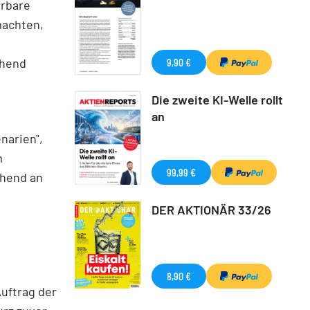
erbare
machten,
chend
9,90 €
Die zweite KI-Welle rollt
an
narien",
m
99,99 €
ehend an
DER AKTIONÄR 33/26
8,90 €
Auftrag der