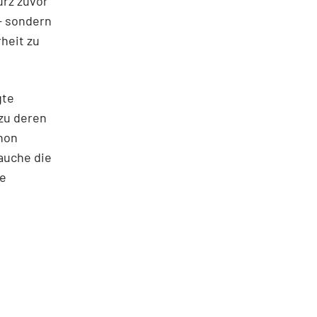
urz zuvor
- sondern
heit zu
gte
zu deren
chon
auche die
he