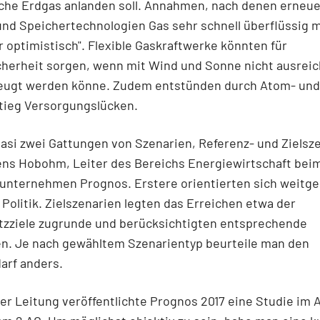
sche Erdgas anlanden soll. Annahmen, nach denen erneu
nd Speichertechnologien Gas sehr schnell überflüssig 
r optimistisch". Flexible Gaskraftwerke könnten für
cherheit sorgen, wenn mit Wind und Sonne nicht ausrei
eugt werden könne. Zudem entstünden durch Atom- und
tieg Versorgungslücken.
uasi zwei Gattungen von Szenarien, Referenz- und Zielsze
ens Hobohm, Leiter des Bereichs Energiewirtschaft bei
unternehmen Prognos. Erstere orientierten sich weitg
 Politik. Zielszenarien legten das Erreichen etwa der
tzziele zugrunde und berücksichtigten entsprechende
. Je nach gewähltem Szenarientyp beurteile man den
arf anders.
er Leitung veröffentlichte Prognos 2017 eine Studie im 