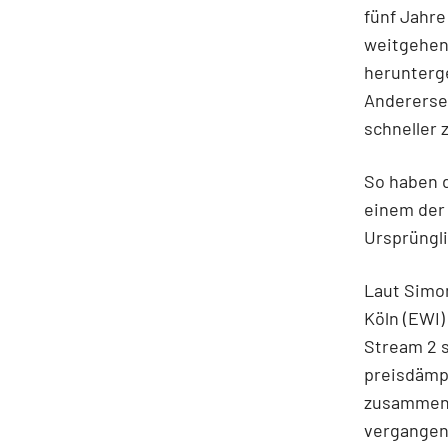
fünf Jahr
weitgehen
herunterge
Andererse
schneller 
So haben d
einem der 
Ursprüngli
Laut Simon
Köln (EWI)
Stream 2 s
preisdämp
zusammen 
vergangene