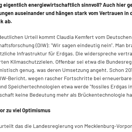
g eigentlich energiewirtschaftlich sinnvoll? Auch hier g
ungen auseinander und hängen stark vom Vertrauen in 
ik ab.
eutlichen Urteil kommt Claudia Kemfert vom Deutschen 
haftsforschung (DIW): "Wir sagen eindeutig nein". Man b
tzliche Infrastruktur für Erdgas. Die widerspreche vertra
ten Klimaschutzzielen. Offenbar sei etwa die Bundesre
imistisch genug, was deren Umsetzung angeht. Schon 201
IW-Bericht, wegen rascher Fortschritte bei erneuerbar
nd Speichertechnologien etwa werde "fossiles Erdgas in
schaft keine Bedeutung mehr als Brückentechnologie ha
or zu viel Optimismus
urteilt das die Landesregierung von Mecklenburg-Vorp