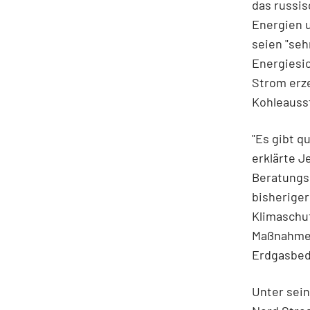
das russi
Energien u
seien "seh
Energiesi
Strom erz
Kohleauss
"Es gibt q
erklärte J
Beratungs
bisheriger
Klimaschu
Maßnahmen
Erdgasbed
Unter sein