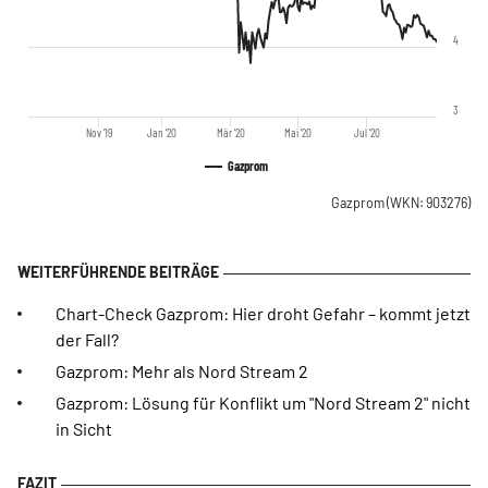
4
3
Nov '19
Jan '20
Mär '20
Mai '20
Jul '20
Gazprom
Gazprom
(WKN: 903276)
Chart-Check Gazprom: Hier droht Gefahr – kommt jetzt
der Fall?
Gazprom: Mehr als Nord Stream 2
Gazprom: Lösung für Konflikt um "Nord Stream 2" nicht
in Sicht