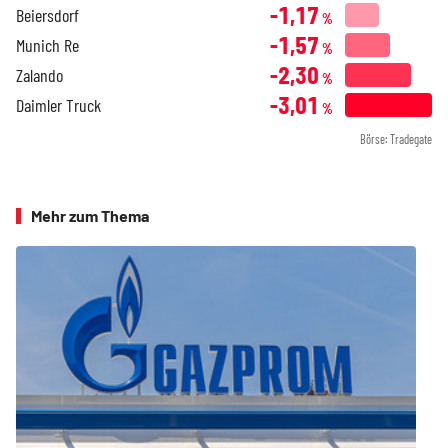
-1,17
Beiersdorf
%
-1,57
Munich Re
%
-2,30
Zalando
%
-3,01
Daimler Truck
%
Börse: Tradegate
Mehr zum Thema