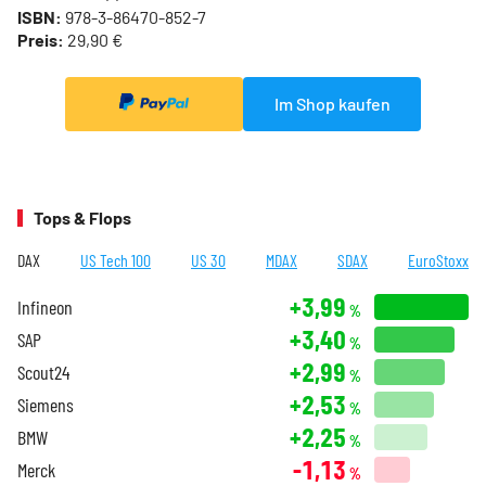
ISBN:
978-3-86470-852-7
Preis:
29,90 €
Im Shop kaufen
Tops & Flops
DAX
US Tech 100
US 30
MDAX
SDAX
EuroStoxx
+3,99
Infineon
%
+3,40
SAP
%
+2,99
Scout24
%
+2,53
Siemens
%
+2,25
BMW
%
-1,13
Merck
%