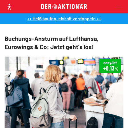
++ Heiß kaufen, eiskalt verdoppeln ++
Buchungs-Ansturm auf Lufthansa,
Eurowings & Co: Jetzt geht's los!
easyJet
+0,13
%