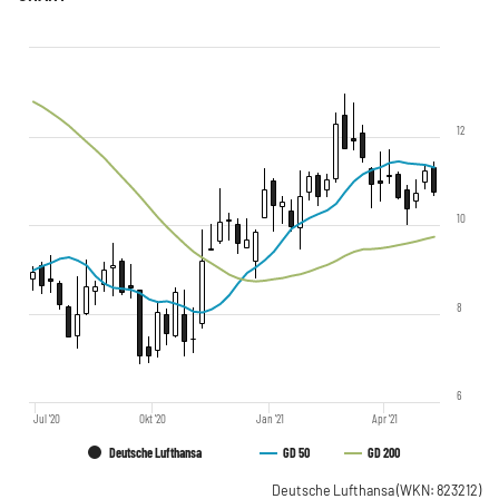
12
10
8
6
Jul '20
Okt '20
Jan '21
Apr '21
Deutsche Lufthansa
GD 50
GD 200
Deutsche Lufthansa
(WKN: 823212)