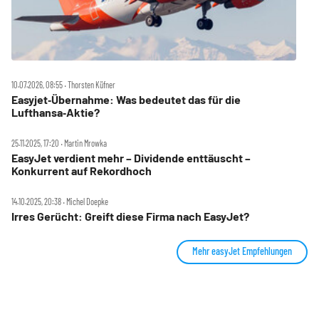
10.07.2026, 08:55 ‧ Thorsten Küfner
Easyjet‑Übernahme: Was bedeutet das für die
Lufthansa‑Aktie?
25.11.2025, 17:20 ‧ Martin Mrowka
EasyJet verdient mehr – Dividende enttäuscht –
Konkurrent auf Rekordhoch
14.10.2025, 20:38 ‧ Michel Doepke
Irres Gerücht: Greift diese Firma nach EasyJet?
Mehr easyJet Empfehlungen