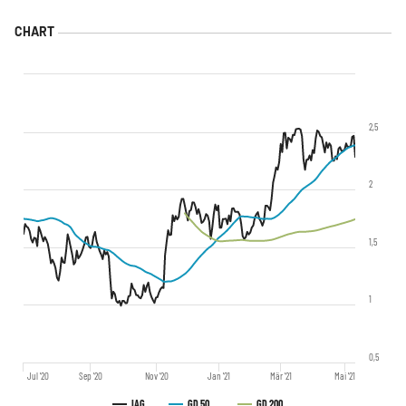
2,5
2
1,5
1
0,5
Jul '20
Sep '20
Nov '20
Jan '21
Mär '21
Mai '21
IAG
GD 50
GD 200