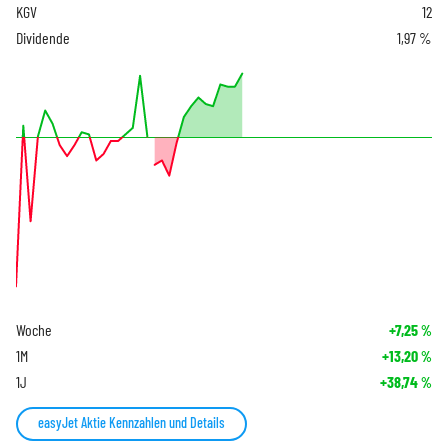
KGV
12
Dividende
1,97 %
Woche
+7,25
%
1M
+13,20
%
1J
+38,74
%
easyJet Aktie Kennzahlen und Details