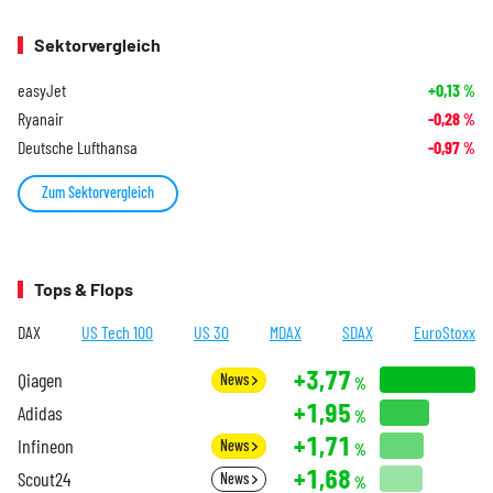
Sektorvergleich
easyJet
+0,13
%
Ryanair
-0,28
%
Deutsche Lufthansa
-0,97
%
Zum Sektorvergleich
Tops & Flops
DAX
US Tech 100
US 30
MDAX
SDAX
EuroStoxx
+3,77
Qiagen
News
%
+1,95
Adidas
%
+1,71
Infineon
News
%
+1,68
Scout24
News
%