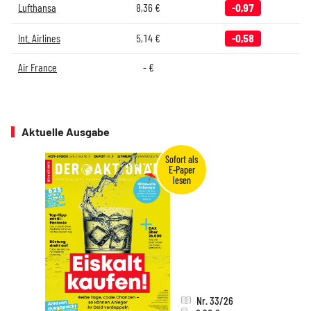
Lufthansa
8,36
€
-0,97
Int. Airlines
5,14
€
-0,58
Air France
-
€
Aktuelle Ausgabe
Nr. 33/26