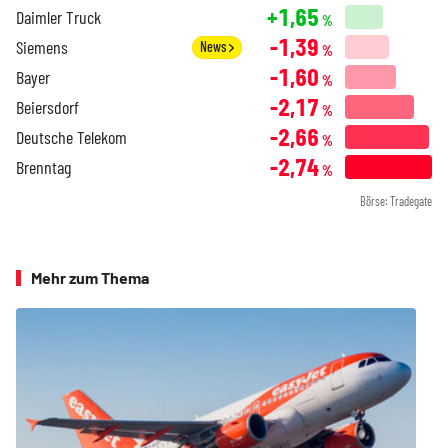
+1,65
Daimler Truck
%
-1,39
Siemens
News
%
-1,60
Bayer
%
-2,17
Beiersdorf
%
-2,66
Deutsche Telekom
%
-2,74
Brenntag
%
Börse: Tradegate
Mehr zum Thema