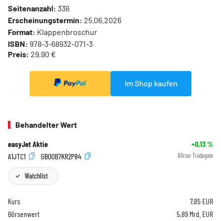
Seitenanzahl:
336
Erscheinungstermin:
25.06.2026
Format:
Klappenbroschur
ISBN:
978-3-68932-071-3
Preis:
29,90 €
Im Shop kaufen
Behandelter Wert
easyJet Aktie
+0,13
%
A1JTC1
GB00B7KR2P84
Börse:
Tradegate
Watchlist
Kurs
7,85
EUR
Börsenwert
5,89 Mrd. EUR