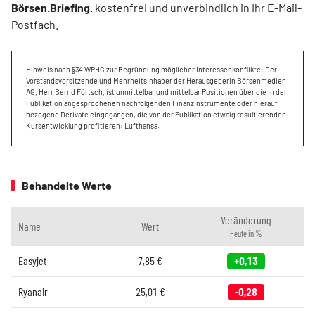
Börsen.Briefing.
kostenfrei und unverbindlich in Ihr E-Mail-
Postfach.
Hinweis nach §34 WPHG zur Begründung möglicher Interessenkonflikte: Der
Vorstandsvorsitzende und Mehrheitsinhaber der Herausgeberin Börsenmedien
AG, Herr Bernd Förtsch, ist unmittelbar und mittelbar Positionen über die in der
Publikation angesprochenen nachfolgenden Finanzinstrumente oder hierauf
bezogene Derivate eingegangen, die von der Publikation etwaig resultierenden
Kursentwicklung profitieren: Lufthansa.
Behandelte Werte
Veränderung
Name
Wert
Heute in %
Easyjet
7,85
€
+0,13
Ryanair
25,01
€
-0,28