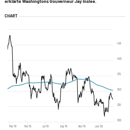
erklärte Washingtons Gouverneur Jay Inslee.
425
400
375
350
325
300
Mär '19
Mai '19
Jul '19
Sep '19
Nov '19
Jan '20