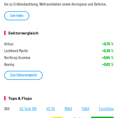
bis zu Erdbeobachtung, Weltraumdaten sowie Aerospace und Defence.
Zum Index
Sektorvergleich
Airbus
+0,70
%
Lockheed Martin
+0,38
%
Northrop Grumma
+0,04
%
Boeing
+0,02
%
Zum Sektorvergleich
Tops & Flops
DAX
US Tech 100
US 30
MDAX
SDAX
EuroStoxx