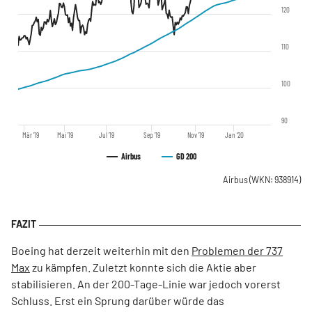
120
110
100
90
Mär '19
Mai '19
Jul '19
Sep '19
Nov '19
Jan '20
Airbus
GD 200
Airbus
(WKN: 938914)
Boeing hat derzeit weiterhin mit den
Problemen der 737
Max
zu kämpfen. Zuletzt konnte sich die Aktie aber
stabilisieren. An der 200-Tage-Linie war jedoch vorerst
Schluss. Erst ein Sprung darüber würde das