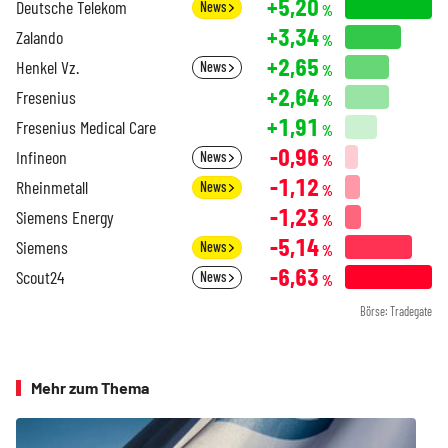
+5,20
Deutsche Telekom
News
%
+3,34
Zalando
%
+2,65
Henkel Vz.
News
%
+2,64
Fresenius
%
+1,91
Fresenius Medical Care
%
-0,96
Infineon
News
%
-1,12
Rheinmetall
News
%
-1,23
Siemens Energy
%
-5,14
Siemens
News
%
-6,63
Scout24
News
%
Börse: Tradegate
Mehr zum Thema