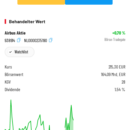
Behandelter Wert
Airbus Aktie
+0,70
%
938914
NL0000235190
Börse:
Tradegate
Watchlist
Kurs
215,30
EUR
Börsenwert
164,09 Mrd. EUR
KGV
28
Dividende
1,54 %