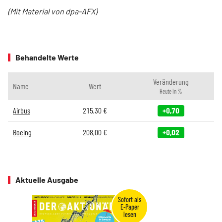
(Mit Material von dpa-AFX)
Behandelte Werte
Veränderung
Name
Wert
Heute in %
Airbus
215,30
€
+0,70
Boeing
208,00
€
+0,02
Aktuelle Ausgabe