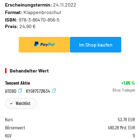
Erscheinungstermin:
24.11.2022
Format:
Klappenbroschur
ISBN:
978-3-86470-856-5
Preis:
24,90 €
Im Shop kaufen
Behandelter Wert
Tencent Aktie
+1,05
%
A1138D
KYG875721634
Börse:
Tradegate
Watchlist
Kurs
53,76
EUR
Börsenwert
490,28 Mrd. EUR
KGV
11