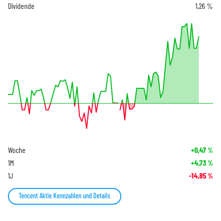
Dividende
1,26 %
Woche
+0,47
%
1M
+4,73
%
1J
-14,85
%
Tencent Aktie Kennzahlen und Details