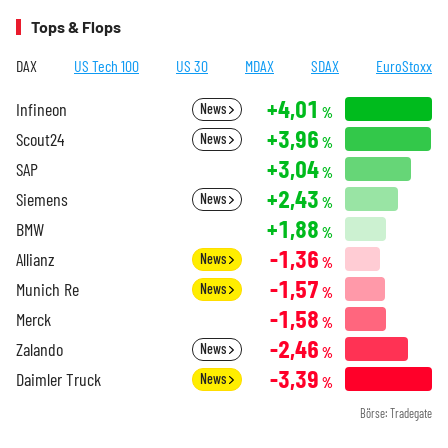
Tops & Flops
DAX
US Tech 100
US 30
MDAX
SDAX
EuroStoxx
+4,01
Infineon
News
%
+3,96
Scout24
News
%
+3,04
SAP
%
+2,43
Siemens
News
%
+1,88
BMW
%
-1,36
Allianz
News
%
-1,57
Munich Re
News
%
-1,58
Merck
%
-2,46
Zalando
News
%
-3,39
Daimler Truck
News
%
Börse: Tradegate