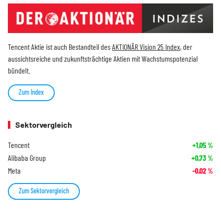
Tencent Aktie ist auch Bestandteil des
AKTIONÄR Vision 25 Index
, der
aussichtsreiche und zukunftsträchtige Aktien mit Wachstumspotenzial
bündelt.
Zum Index
Sektorvergleich
Tencent
+1,05
%
Alibaba Group
+0,73
%
Meta
-0,02
%
Zum Sektorvergleich