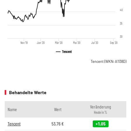
40
35
30
Nov '19
Jan '20
Mär '20
Mai '20
Jul '20
Sep '20
Tencent
Tencent
(WKN: A1138D)
Behandelte Werte
Veränderung
Name
Wert
Heute in %
Tencent
53,76
€
+1,05