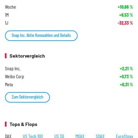
Woche
+10,66
%
1M
+8,53
%
1J
-32,33
%
Snap Inc. Aktie Kennzahlen und Details
Sektorvergleich
Snap Inc.
+2,21
%
Weibo Corp
+0,73
%
Meta
+0,31
%
Zum Sektorvergleich
Tops & Flops
DAX
US Tech 100
US 30
MDAX
SDAX
EuroStoxx