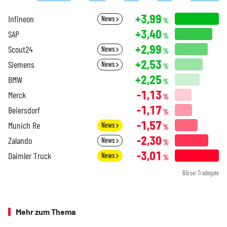
+3,99
Infineon
News
%
+3,40
SAP
%
+2,99
Scout24
News
%
+2,53
Siemens
News
%
+2,25
BMW
%
-1,13
Merck
%
-1,17
Beiersdorf
%
-1,57
Munich Re
News
%
-2,30
Zalando
News
%
-3,01
Daimler Truck
News
%
Börse: Tradegate
Mehr zum Thema