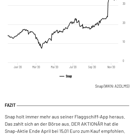
30
20
10
0
Jan '20
Mär '20
Mai '20
Jul '20
Sep '20
Nov '20
Snap
Snap
(WKN: A2DLMS)
Snap holt immer mehr aus seiner Flaggschiff-App heraus.
Das zahlt sich an der Börse aus. DER AKTIONÄR hat die
Snap-Aktie Ende April bei 15,01 Euro zum Kauf empfohlen.