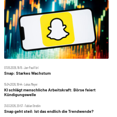
07.05.2026, 16:15 ‧ Jan-Paul Fóri
Snap: Starkes Wachstum
15.04.2026, 18:44 ‧ Lukas Meyer
KI schlägt menschliche Arbeitskraft: Börse feiert
Kündigungswelle
31.03.2026, 20:57 ‧ Fabian Strebin
Snap geht steil: Ist das endlich die Trendwende?