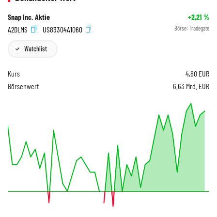
Snap Inc. Aktie
+2,21
%
A2DLMS
US83304A1060
Börse:
Tradegate
Watchlist
Kurs
4,60
EUR
Börsenwert
6,63 Mrd. EUR