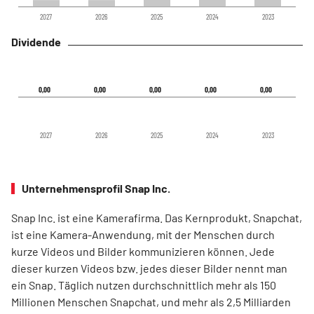
2027
2026
2025
2024
2023
Dividende
0,00
0,00
0,00
0,00
0,00
0,00
0,00
0,00
0,00
0,00
2027
2026
2025
2024
2023
Unternehmensprofil Snap Inc.
Snap Inc. ist eine Kamerafirma. Das Kernprodukt, Snapchat,
ist eine Kamera-Anwendung, mit der Menschen durch
kurze Videos und Bilder kommunizieren können. Jede
dieser kurzen Videos bzw. jedes dieser Bilder nennt man
ein Snap. Täglich nutzen durchschnittlich mehr als 150
Millionen Menschen Snapchat, und mehr als 2,5 Milliarden