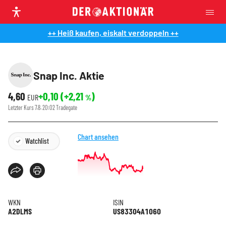
++ Heiß kaufen, eiskalt verdoppeln ++
Snap Inc. Aktie
4,60
+0,10
(
+2,21
)
EUR
%
Letzter Kurs
7.8. 20:02
Tradegate
Chart ansehen
Watchlist
WKN
ISIN
A2DLMS
US83304A1060