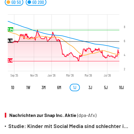
GD 50
GD 200
8
7,84
6,19
6
4
3,41
2
Sep '25
Nov '25
Jan '26
Mär '26
Mai '26
Jul '26
1D
1W
3M
6M
1J
3J
5J
10J
Nachrichten zur Snap Inc. Aktie
(dpa-Afx)
Studie: Kinder mit Social Media sind schlechter in der Schule