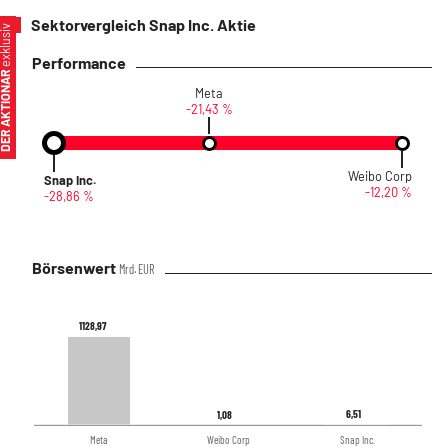
Sektorvergleich Snap Inc. Aktie
xklusiv
Performance
ER AKTIONÄR
Meta
-21,43 %
Weibo Corp
Snap Inc.
-12,20 %
-28,86 %
Börsenwert
Mrd. EUR
1128,97
1128,97
6,51
6,51
1,08
1,08
Meta
Weibo Corp
Snap Inc.