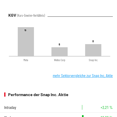
KGV
(Kurs-Gewinn-Verhältnis)
19
19
8
8
6
6
Meta
Weibo Corp
Snap Inc.
mehr Sektorvergleiche zur Snap Inc. Aktie
Performance der Snap Inc. Aktie
Intraday
+2,21 %