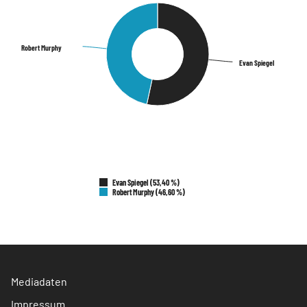
Robert Murphy
Robert Murphy
Evan Spiegel
Evan Spiegel
Evan Spiegel (53,40 %)
Robert Murphy (46,60 %)
Mediadaten
Impressum