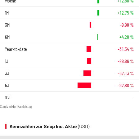
Woche
+12,88 %
1M
+12,75 %
3M
-9,98 %
6M
+4,28 %
Year-to-date
-31,34 %
1J
-28,86 %
3J
-52,13 %
5J
-92,88 %
10J
-
Stand: letzter Handelstag
Kennzahlen zur Snap Inc. Aktie
(USD)