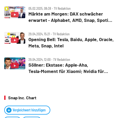
Micro Computer, Snap, Starbucks, First
Solar, Visa, American Express, Amazon
05.02.2025, 08:38 ‧ TV Redaktion
Märkte am Morgen: DAX schwächer
erwartet ‑ Alphabet, AMD, Snap, Spotify,
Uber
29.04.2024, 15:21 ‧ TV Redaktion
Opening Bell: Tesla, Baidu, Apple, Oracle,
Meta, Snap, Intel
29.04.2024, 12:00 ‧ TV Redaktion
Söllner: Ekstase: Apple‑Aha,
Tesla‑Moment für Xiaomi; Nvidia für
Meta. Bitcoin‑Wende? Solar! Netflix
aus?
Snap Inc. Chart
Vergleichwert hinzufügen