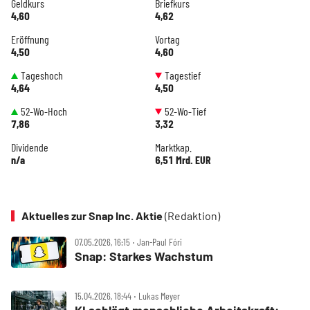
Geldkurs
Briefkurs
4,60
4,62
Eröffnung
Vortag
4,50
4,60
Tageshoch
Tagestief
4,64
4,50
52-Wo-Hoch
52-Wo-Tief
7,86
3,32
Dividende
Marktkap.
n/a
6,51 Mrd. EUR
Aktuelles zur Snap Inc. Aktie
(Redaktion)
07.05.2026, 16:15 ‧ Jan-Paul Fóri
Snap: Starkes Wachstum
15.04.2026, 18:44 ‧ Lukas Meyer