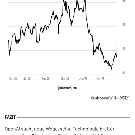
180
160
140
120
Mai '25
Jul '25
Sep '25
Nov '25
Jan '26
Mär '26
Qualcomm, Inc.
Qualcomm
(WKN: 883121)
OpenAI sucht neue Wege, seine Technologie breiter