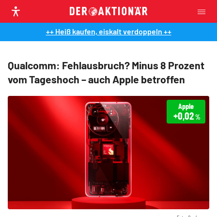
++ Heiß kaufen, eiskalt verdoppeln ++
Qualcomm: Fehlausbruch? Minus 8 Prozent
vom Tageshoch – auch Apple betroffen
Apple
+0,02
%