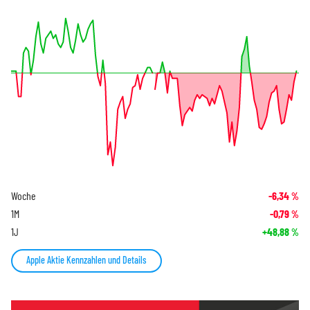
Woche
-6,34
%
1M
-0,79
%
1J
+48,88
%
Apple Aktie Kennzahlen und Details