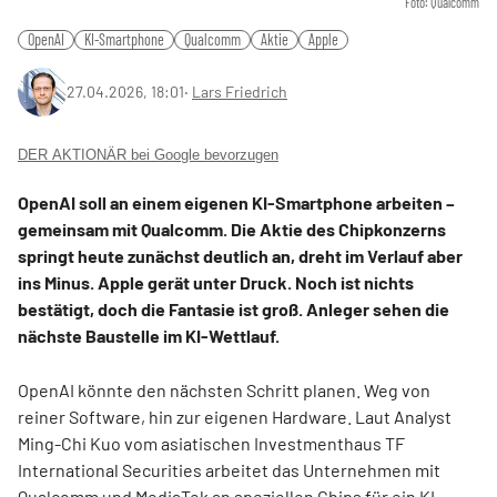
Foto: Qualcomm
OpenAI
KI-Smartphone
Qualcomm
Aktie
Apple
27.04.2026, 18:01
‧
Lars Friedrich
DER AKTIONÄR bei Google bevorzugen
OpenAI soll an einem eigenen KI-Smartphone arbeiten –
gemeinsam mit Qualcomm. Die Aktie des Chipkonzerns
springt heute zunächst deutlich an, dreht im Verlauf aber
ins Minus. Apple gerät unter Druck. Noch ist nichts
bestätigt, doch die Fantasie ist groß. Anleger sehen die
nächste Baustelle im KI-Wettlauf.
OpenAI könnte den nächsten Schritt planen. Weg von
reiner Software, hin zur eigenen Hardware. Laut Analyst
Ming-Chi Kuo vom asiatischen Investmenthaus TF
International Securities arbeitet das Unternehmen mit
Qualcomm und MediaTek an speziellen Chips für ein KI-