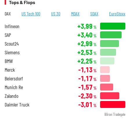
Tops & Flops
DAX
US Tech 100
US 30
MDAX
SDAX
EuroStoxx
+3,99
Infineon
%
+3,40
SAP
%
+2,99
Scout24
%
+2,53
Siemens
%
+2,25
BMW
%
-1,13
Merck
%
-1,17
Beiersdorf
%
-1,57
Munich Re
%
-2,30
Zalando
%
-3,01
Daimler Truck
%
Börse: Tradegate