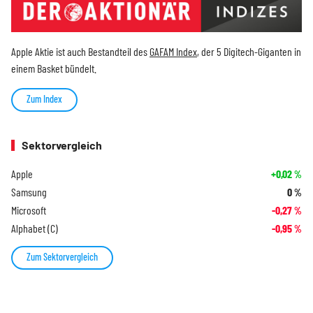
Apple Aktie ist auch Bestandteil des
GAFAM Index
, der 5 Digitech-Giganten in
einem Basket bündelt.
Zum Index
Sektorvergleich
Apple
+0,02
%
Samsung
0
%
Microsoft
-0,27
%
Alphabet (C)
-0,95
%
Zum Sektorvergleich