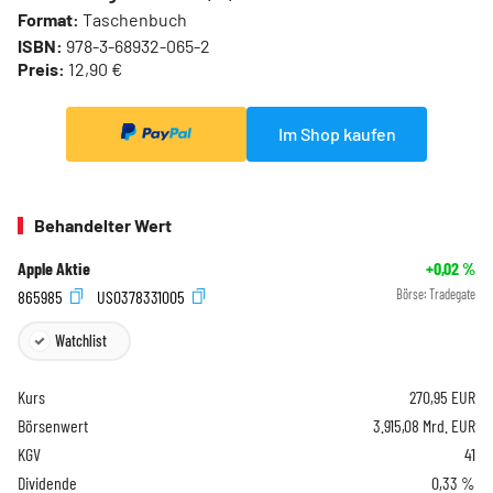
Format:
Taschenbuch
ISBN:
978-3-68932-065-2
Preis:
12,90 €
Im Shop kaufen
Behandelter Wert
Apple Aktie
+0,02
%
865985
US0378331005
Börse:
Tradegate
Watchlist
Kurs
270,95
EUR
Börsenwert
3.915,08 Mrd. EUR
KGV
41
Dividende
0,33 %