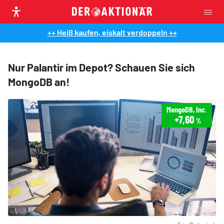
++ Heiß kaufen, eiskalt verdoppeln ++
Nur Palantir im Depot? Schauen Sie sich
MongoDB an!
MongoDB, Inc.
+7,60
%