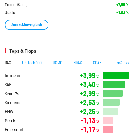
MongoDB, Inc.
+7,60
%
Oracle
+1,83
%
Zum Sektorvergleich
Tops & Flops
DAX
US Tech 100
US 30
MDAX
SDAX
EuroStoxx
+3,99
Infineon
%
+3,40
SAP
%
+2,99
Scout24
%
+2,53
Siemens
%
+2,25
BMW
%
-1,13
Merck
%
-1,17
Beiersdorf
%