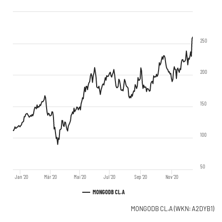
250
200
150
100
50
Jan '20
Mär '20
Mai '20
Jul '20
Sep '20
Nov '20
MONGODB CL.A
MONGODB CL.A
(WKN: A2DYB1)