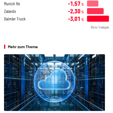
-1,57
Munich Re
%
-2,30
Zalando
%
-3,01
Daimler Truck
%
Börse: Tradegate
Mehr zum Thema