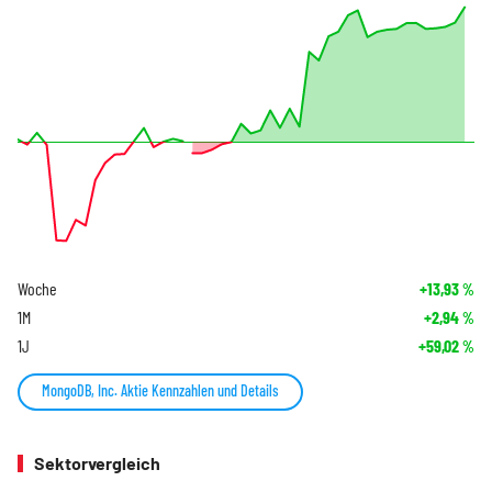
Woche
+13,93
%
1M
+2,94
%
1J
+59,02
%
MongoDB, Inc. Aktie Kennzahlen und Details
Sektorvergleich