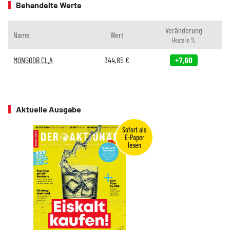
Behandelte Werte
Veränderung
Name
Wert
Heute in %
MONGODB CL.A
344,85
€
+7,60
Aktuelle Ausgabe