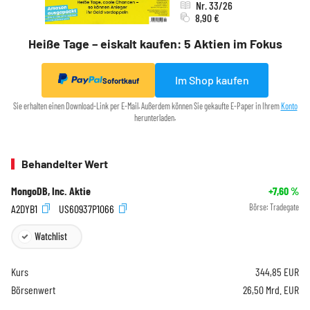
Nr. 33/26
8,90 €
Heiße Tage – eiskalt kaufen: 5 Aktien im Fokus
Im Shop kaufen
Sofortkauf
Sie erhalten einen Download-Link per E-Mail. Außerdem können Sie gekaufte E-Paper in Ihrem
Konto
herunterladen.
Behandelter Wert
MongoDB, Inc. Aktie
+7,60
%
A2DYB1
US60937P1066
Börse:
Tradegate
Watchlist
Kurs
344,85
EUR
Börsenwert
26,50 Mrd. EUR