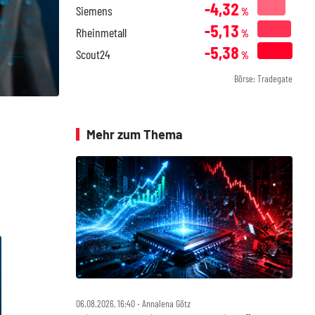
-4,32
Siemens
%
-5,13
Rheinmetall
%
-5,38
Scout24
%
Börse: Tradegate
Mehr zum Thema
06.08.2026, 16:40 ‧ Annalena Götz