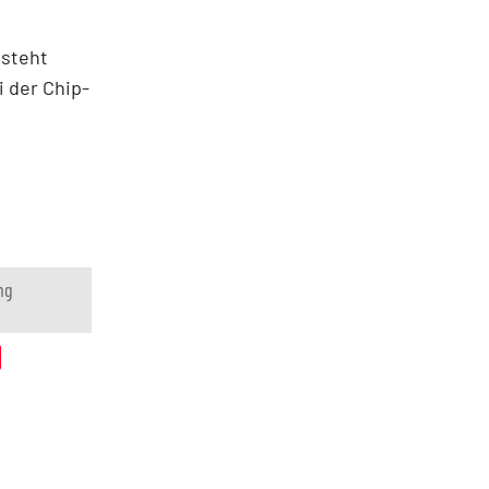
 steht
i der Chip-
ng