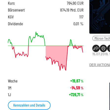
Kurs
764,90
EUR
Börsenwert
874,19 Mrd. EUR
KGV
117
Dividende
0,01 %
Micron Tech
15.07.2019, 
DER AKTIONÄR
Woche
+19,67
%
1M
-14,59
%
1J
+726,71
%
Kennzahlen und Details