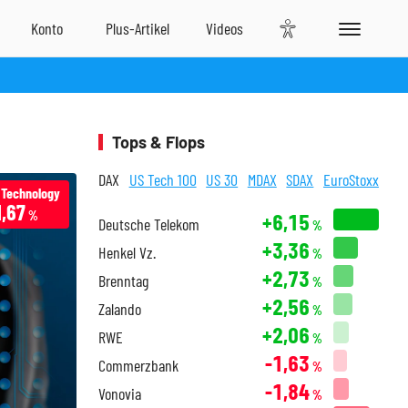
Tops & Flops
DAX
US Tech 100
US 30
MDAX
SDAX
EuroStoxx
 Technology
1,67
%
+6,15
Deutsche Telekom
%
+3,36
Henkel Vz.
%
+2,73
Brenntag
%
+2,56
Zalando
%
+2,06
RWE
%
-1,63
Commerzbank
%
-1,84
Vonovia
%