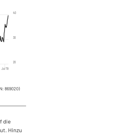
40
30
20
Jul '19
N: 869020)
f die
ut. Hinzu