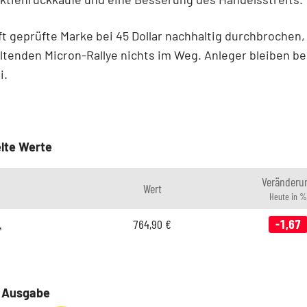
ft geprüfte Marke bei 45 Dollar nachhaltig durchbrochen,
ltenden Micron-Rallye nichts im Weg. Anleger bleiben be
i.
lte Werte
Veränderu
Wert
Heute in %
.
764,90
€
-1,67
e Ausgabe