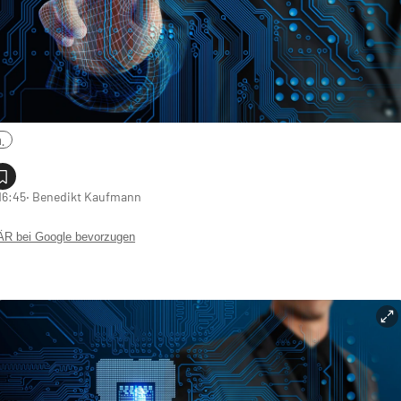
.
16:45
‧ Benedikt Kaufmann
 bei Google bevorzugen