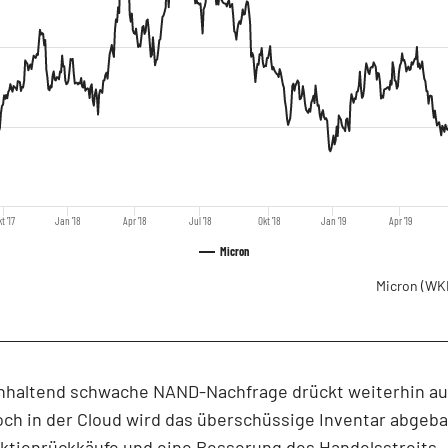
t '17
Jan '18
Apr '18
Jul '18
Okt '18
Jan '19
Apr '19
Micron
Micron
(WK
anhaltend schwache NAND-Nachfrage drückt weiterhin au
ch in der Cloud wird das überschüssige Inventar abgeba
tienrückkäufe und eine Besserung des Handelsstreits.