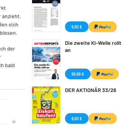
rkt
 anzieht.
ßen sich
9,90 €
ablesen.
Die zweite KI-Welle rollt
uch der
an
r
h bald
99,99 €
DER AKTIONÄR 33/26
8,90 €
50