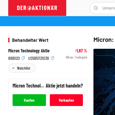
Micron:
Behandelter Wert
Micron Technology Aktie
-1,67
%
Börse:
Tradegate
869020
US5951121038
Watchlist
Micron Technology
Aktie jetzt handeln?
Kaufen
Verkaufen