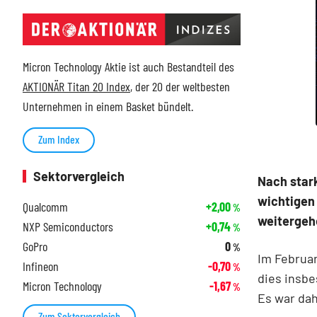
Micron Technology Aktie ist auch Bestandteil des
AKTIONÄR Titan 20 Index
, der 20 der weltbesten
Unternehmen in einem Basket bündelt.
Zum Index
Sektorvergleich
Nach stark
wichtigen 
Qualcomm
+2,00
%
weitergeh
NXP Semiconductors
+0,74
%
GoPro
0
%
Im Februa
Infineon
-0,70
%
dies insbe
Micron Technology
-1,67
%
Es war dah
Zum Sektorvergleich